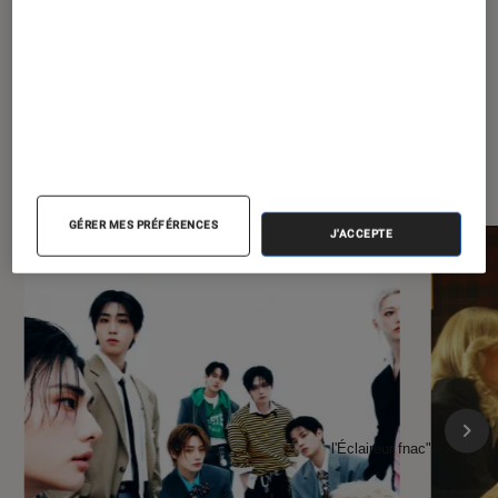
À la une de
VOIR TOUT
l'Éclaireur FNAC
GÉRER MES PRÉFÉRENCES
J'ACCEPTE
l'Éclaireur fnac">