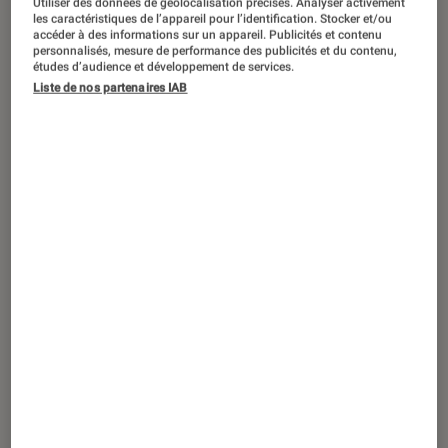
Utiliser des données de géolocalisation précises. Analyser activement
ACTU
les caractéristiques de l’appareil pour l’identification. Stocker et/ou
accéder à des informations sur un appareil. Publicités et contenu
Jeux vidéo
•
18 fév. 2022
personnalisés, mesure de performance des publicités et du contenu,
Horizon Forbidden West
sort aujourd’hui
études d’audience et développement de services.
Liste de nos partenaires IAB
: tout ce qu’il faut savoir sur le hit de
Guerrilla Games