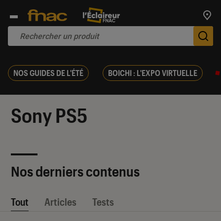
Trouv
De
NOS GUIDES DE L'ÉTÉ
BOICHI : L'EXPO VIRTUELLE
Sony PS5
Nos derniers contenus
Tout
Articles
Tests