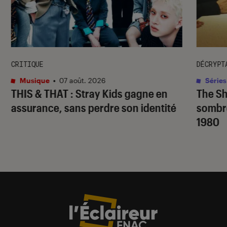
CRITIQUE
DÉCRYPT
Musique
•
07 août. 2026
Séries
THIS & THAT
: Stray Kids gagne en
The S
assurance, sans perdre son identité
sombr
1980