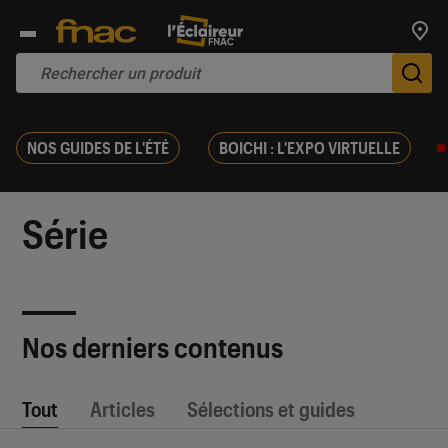
Trouv
De
NOS GUIDES DE L'ÉTÉ
BOICHI : L'EXPO VIRTUELLE
Série
Nos derniers contenus
Tout
Articles
Sélections et guides