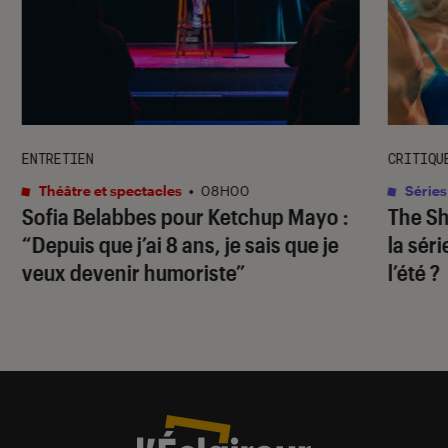
ENTRETIEN
CRITIQU
Théâtre et spectacles
•
08H00
Séries
Sofia Belabbes pour
Ketchup Mayo
:
The S
“Depuis que j’ai 8 ans, je sais que je
la sér
veux devenir humoriste”
l’été ?