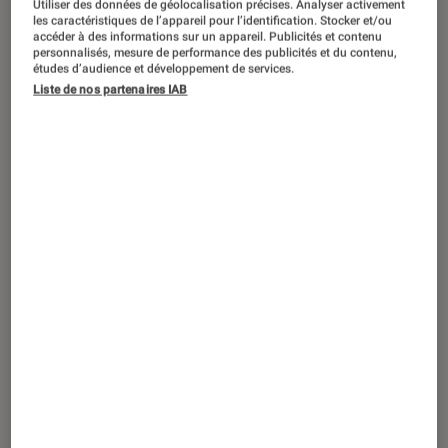
Utiliser des données de géolocalisation précises. Analyser activement
ACTU
les caractéristiques de l’appareil pour l’identification. Stocker et/ou
accéder à des informations sur un appareil. Publicités et contenu
Séries
•
31 mar. 2025
personnalisés, mesure de performance des publicités et du contenu,
Palmarès Séries Mania 2025 : où
études d’audience et développement de services.
Liste de nos partenaires IAB
regarder les séries récompensées ?