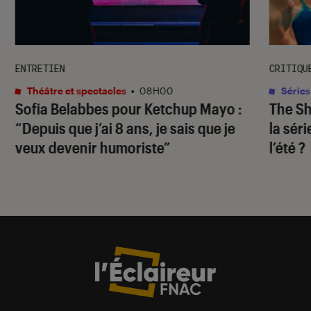
ENTRETIEN
CRITIQU
Théâtre et spectacles
•
08H00
Séries
Sofia Belabbes pour
Ketchup Mayo
:
The S
“Depuis que j’ai 8 ans, je sais que je
la sér
veux devenir humoriste”
l’été ?