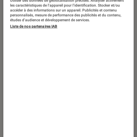
Utiliser des données de géolocalisation précises. Analyser activement
SÉLECTION
les caractéristiques de l’appareil pour l’identification. Stocker et/ou
accéder à des informations sur un appareil. Publicités et contenu
Séries
•
03 mar. 2025
personnalisés, mesure de performance des publicités et du contenu,
Top des sorties séries DVD et Blu-ray en
études d’audience et développement de services.
Liste de nos partenaires IAB
mars 2025