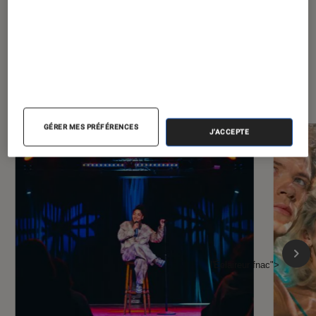
À la une de
VOIR TOUT
l'Éclaireur FNAC
GÉRER MES PRÉFÉRENCES
J'ACCEPTE
l'Éclaireur fnac">