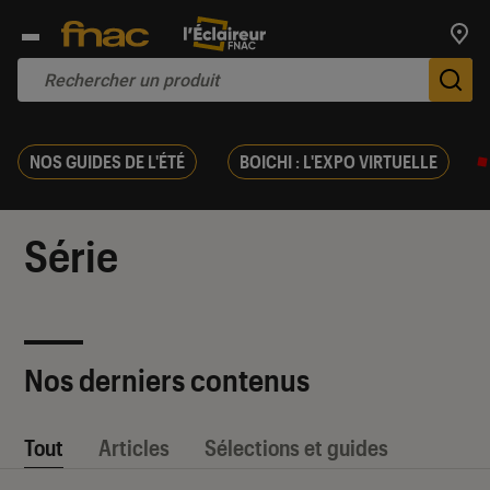
Trouv
De
NOS GUIDES DE L'ÉTÉ
BOICHI : L'EXPO VIRTUELLE
Série
Nos derniers contenus
Tout
Articles
Sélections et guides