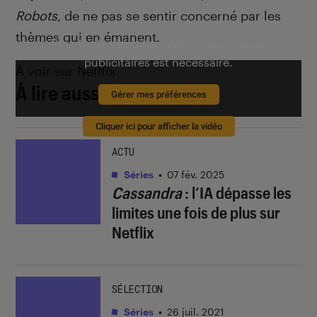
Robots
, de ne pas se sentir concerné par les
thèmes qui en émanent.
Pour lire la vidéo l’activation des cookies
publicitaires est nécessaire.
À voir sur Netflix.
À lire aussi
Gérer mes préférences
Cliquer ici pour afficher la vidéo
ACTU
Séries
•
07 fév. 2025
Cassandra
: l’IA dépasse les
limites une fois de plus sur
Netflix
SÉLECTION
Séries
•
26 juil. 2021