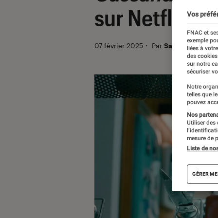
sur Netflix
Vos préfé
FNAC et ses
exemple pou
07 février 2025
・
Par
Sarah Dupont
liées à votr
des cookies
sur notre c
sécuriser vo
Notre organ
telles que l
pouvez acce
Nos partenai
Utiliser des
l’identifica
mesure de p
Liste de no
GÉRER ME