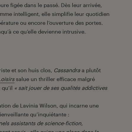
e figée dans le passé. Dès leur arrivée,
me intelligent, elle simplifie leur quotidien
pérature ou encore l’ouverture des portes.
u’à ce qu’elle devienne intrusive.
iste et son huis clos,
Cassandra
a plutôt
Loisirs
salue un thriller efficace malgré
 qu’il
« sait jouer de ses qualités addictives
ation de Lavinia Wilson, qui incarne une
bienveillante qu’inquiétante :
els assistants de science-fiction,
nt servir : elle exige une place dans la