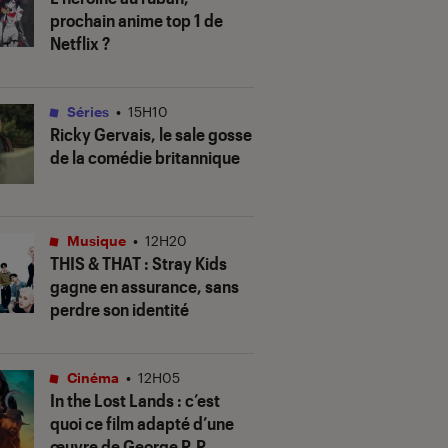
prochain anime top 1 de
Netflix ?
Séries
•
15H10
Ricky Gervais, le sale gosse
de la comédie britannique
Musique
•
12H20
THIS & THAT
: Stray Kids
gagne en assurance, sans
perdre son identité
Cinéma
•
12H05
In the Lost Lands
: c’est
quoi ce film adapté d’une
œuvre de George R.R.