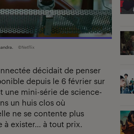
ssandra.
©Netflix
onnectée décidait de penser
onible depuis le 6 février sur
t une mini-série de science-
ans un huis clos où
ielle ne se contente plus
 à exister… à tout prix.