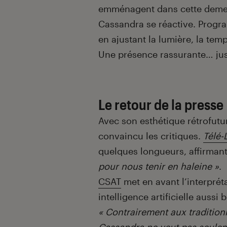
emménagent dans cette demeur
Cassandra se réactive. Program
en ajustant la lumière, la tem
Une présence rassurante… jusq
Le retour de la presse
Avec son esthétique rétrofutur
convaincu les critiques.
Télé-
quelques longueurs, affirmant
pour nous tenir en haleine »
.
CSAT
met en avant l’interprét
intelligence artificielle aussi 
« Contrairement aux traditionn
Cassandra ne veut pas seuleme