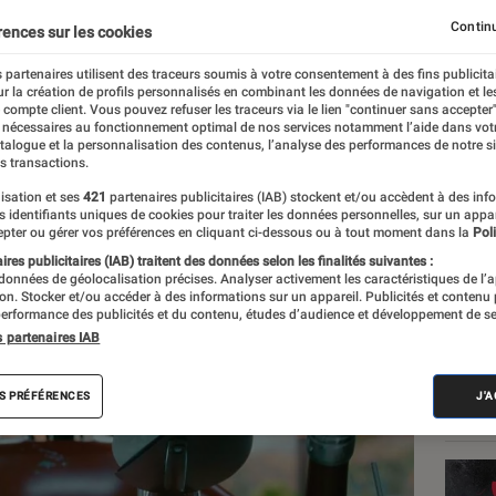
Continu
rences sur les cookies
 partenaires utilisent des traceurs soumis à votre consentement à des fins publicita
r la création de profils personnalisés en combinant les données de navigation et l
e compte client. Vous pouvez refuser les traceurs via le lien "continuer sans accepter"
 nécessaires au fonctionnement optimal de nos services notamment l’aide dans vot
atalogue et la personnalisation des contenus, l’analyse des performances de notre si
s transactions.
isation et ses
421
partenaires publicitaires (IAB) stockent et/ou accèdent à des inf
Les
es identifiants uniques de cookies pour traiter les données personnelles, sur un appa
pter ou gérer vos préférences en cliquant ci-dessous ou à tout moment dans la
Poli
res publicitaires (IAB) traitent des données selon les finalités suivantes :
 données de géolocalisation précises. Analyser activement les caractéristiques de l’
tion. Stocker et/ou accéder à des informations sur un appareil. Publicités et contenu
erformance des publicités et du contenu, études d’audience et développement de se
s partenaires IAB
S PRÉFÉRENCES
J'