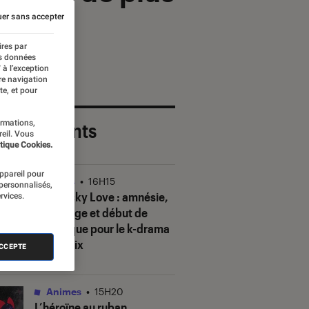
er sans accepter
ires par
es données
 à l’exception
re navigation
te, et pour
ormations,
 plus récents
reil. Vous
tique Cookies.
appareil pour
Séries
•
16H15
 personnalisés,
Our Sticky Love
: amnésie,
rvices.
mensonge et début de
polémique pour le k-drama
de Netflix
ACCEPTE
Animes
•
15H20
L’héroïne au ruban
,