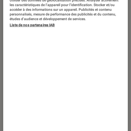
RGPD : Comment gérer et protéger
Utiliser des données de géolocalisation précises. Analyser activement
les caractéristiques de l’appareil pour l’identification. Stocker et/ou
simplement vos données personnelles
accéder à des informations sur un appareil. Publicités et contenu
personnalisés, mesure de performance des publicités et du contenu,
en ligne ?
études d’audience et développement de services.
Liste de nos partenaires IAB