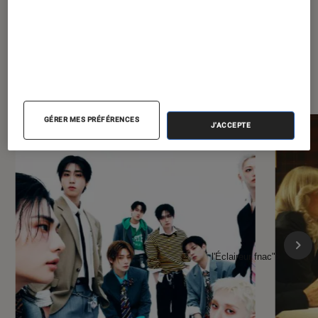
À la une de
VOIR TOUT
l'Éclaireur FNAC
GÉRER MES PRÉFÉRENCES
J'ACCEPTE
l'Éclaireur fnac">