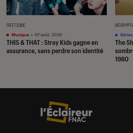
CRITIQUE
DÉCRYPT
Musique
•
07 août. 2026
Séries
THIS & THAT
: Stray Kids gagne en
The S
assurance, sans perdre son identité
sombr
1980