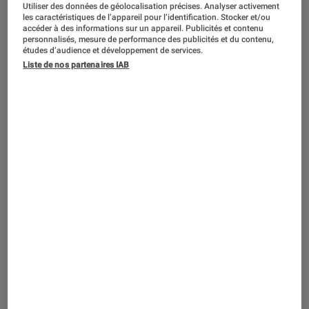
ACTU
Utiliser des données de géolocalisation précises. Analyser activement
les caractéristiques de l’appareil pour l’identification. Stocker et/ou
accéder à des informations sur un appareil. Publicités et contenu
Société numérique
•
23 sep. 2022
personnalisés, mesure de performance des publicités et du contenu,
Sur TikTok, les adolescents peuvent être
études d’audience et développement de services.
exposés à des vidéos promouvant des
Liste de nos partenaires IAB
aides à la perte de poids