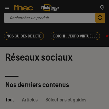
Trouv
De
NOS GUIDES DE L'ÉTÉ
BOICHI : L'EXPO VIRTUELLE
Réseaux sociaux
Nos derniers contenus
Tout
Articles
Sélections et guides