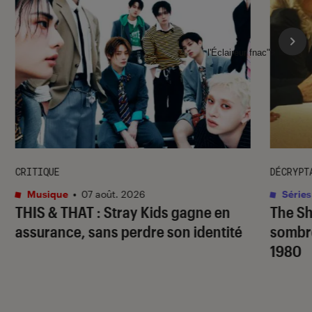
l'Éclaireur fnac">
CRITIQUE
DÉCRYPT
Musique
•
07 août. 2026
Séries
THIS & THAT
: Stray Kids gagne en
The S
assurance, sans perdre son identité
sombr
1980