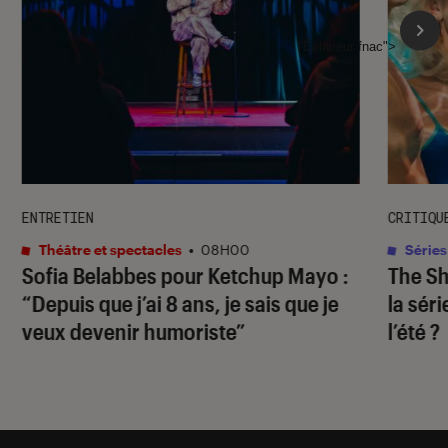
l'Éclaireur fnac">
ENTRETIEN
CRITIQU
Théâtre et spectacles
•
08H00
Séries
Sofia Belabbes pour
Ketchup Mayo
:
The S
“Depuis que j’ai 8 ans, je sais que je
la sér
veux devenir humoriste”
l’été ?