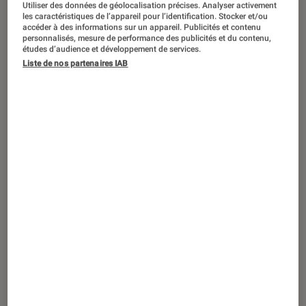
Utiliser des données de géolocalisation précises. Analyser activement
ACTU
les caractéristiques de l’appareil pour l’identification. Stocker et/ou
accéder à des informations sur un appareil. Publicités et contenu
Séries
•
15 avr. 2025
personnalisés, mesure de performance des publicités et du contenu,
The Last of Us
: la saison 2 est-elle fidèle
études d’audience et développement de services.
au jeu ?
Liste de nos partenaires IAB