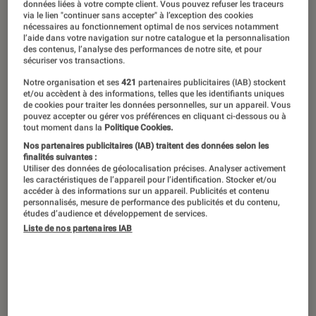
données liées à votre compte client. Vous pouvez refuser les traceurs
via le lien "continuer sans accepter" à l’exception des cookies
C’est officiel, la PlayStation 5 sortira le
nécessaires au fonctionnement optimal de nos services notamment
l’aide dans votre navigation sur notre catalogue et la personnalisation
19 novembre 2020. Retrouvez dans ce
des contenus, l’analyse des performances de notre site, et pour
sécuriser vos transactions.
dossier le prix, toutes les
Notre organisation et ses
421
partenaires publicitaires (IAB) stockent
caractéristiques techniques
et/ou accèdent à des informations, telles que les identifiants uniques
de cookies pour traiter les données personnelles, sur un appareil. Vous
détaillées, les informations
pouvez accepter ou gérer vos préférences en cliquant ci-dessous ou à
tout moment dans la
Politique Cookies.
concernant la nouvelle manette
Nos partenaires publicitaires (IAB) traitent des données selon les
DualSense, le nouveau moteur Unreal
finalités suivantes :
Utiliser des données de géolocalisation précises. Analyser activement
Engine 5 et la liste de toutes les
les caractéristiques de l’appareil pour l’identification. Stocker et/ou
accéder à des informations sur un appareil. Publicités et contenu
exclusivités et tous les jeux annoncés
personnalisés, mesure de performance des publicités et du contenu,
études d’audience et développement de services.
sur PS5… C’est parti pour l’avalanche
Liste de nos partenaires IAB
d’infos !
Introduction