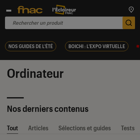
Trouv
De
NOS GUIDES DE L'ÉTÉ
BOICHI : L'EXPO VIRTUELLE
Ordinateur
Nos derniers contenus
Tout
Articles
Sélections et guides
Tests