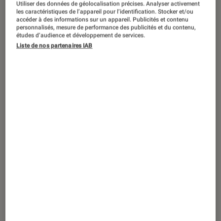
Utiliser des données de géolocalisation précises. Analyser activement
DÉCRYPTAGE
les caractéristiques de l’appareil pour l’identification. Stocker et/ou
accéder à des informations sur un appareil. Publicités et contenu
Informatique
•
14 nov. 2023
personnalisés, mesure de performance des publicités et du contenu,
Choisir sa souris : les critères à
études d’audience et développement de services.
connaître pour éviter les pièges
Liste de nos partenaires IAB