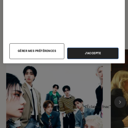
À la une de
VOIR TOUT
l'Éclaireur FNAC
GÉRER MES PRÉFÉRENCES
J'ACCEPTE
l'Éclaireur fnac">