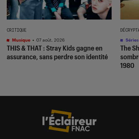
CRITIQUE
DÉCRYPT
Musique
•
07 août. 2026
Séries
THIS & THAT
: Stray Kids gagne en
The S
assurance, sans perdre son identité
sombr
1980