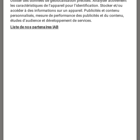
Utiliser des données de géolocalisation précises. Analyser activement
ACTU
les caractéristiques de l’appareil pour l’identification. Stocker et/ou
accéder à des informations sur un appareil. Publicités et contenu
Smartphones Android
•
18 juin 2021
personnalisés, mesure de performance des publicités et du contenu,
Les fabricants chinois de smartphones
études d’audience et développement de services.
Liste de nos partenaires IAB
veulent un standard pour la charge
rapide