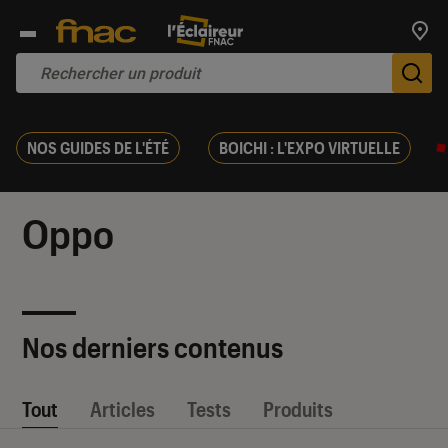
Trouv
De
NOS GUIDES DE L'ÉTÉ
BOICHI : L'EXPO VIRTUELLE
Oppo
Nos derniers contenus
Tout
Articles
Tests
Produits