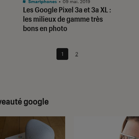
Smartphones
•
09 mai. 2019
Les Google Pixel 3a et 3a XL :
les milieux de gamme très
bons en photo
1
2
veauté google