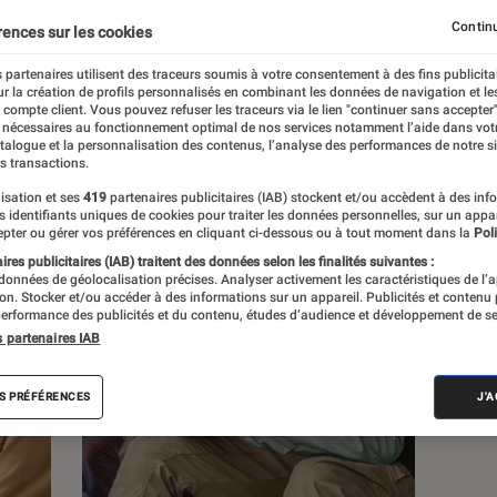
Continu
rences sur les cookies
s
 partenaires utilisent des traceurs soumis à votre consentement à des fins publicita
r la création de profils personnalisés en combinant les données de navigation et l
e compte client. Vous pouvez refuser les traceurs via le lien "continuer sans accepter"
 nécessaires au fonctionnement optimal de nos services notamment l’aide dans vot
atalogue et la personnalisation des contenus, l’analyse des performances de notre si
s transactions.
isation et ses
419
partenaires publicitaires (IAB) stockent et/ou accèdent à des inf
es identifiants uniques de cookies pour traiter les données personnelles, sur un appa
pter ou gérer vos préférences en cliquant ci-dessous ou à tout moment dans la
Poli
res publicitaires (IAB) traitent des données selon les finalités suivantes :
 données de géolocalisation précises. Analyser activement les caractéristiques de l’
tion. Stocker et/ou accéder à des informations sur un appareil. Publicités et contenu
erformance des publicités et du contenu, études d’audience et développement de se
s partenaires IAB
S PRÉFÉRENCES
J'