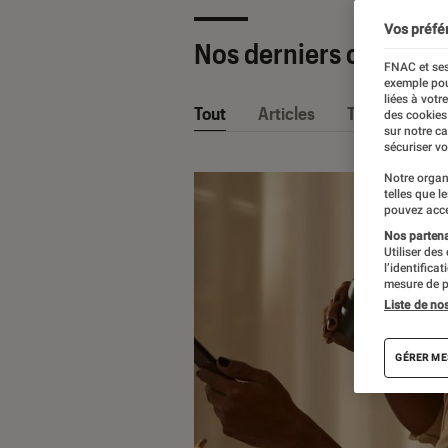
Vos préfé
Nos derniers contenu
FNAC et ses
exemple pou
liées à votr
Tout
Articles
Tests
des cookies
sur notre c
sécuriser vo
Notre organ
telles que l
pouvez acce
Nos partenai
Utiliser des
l’identifica
mesure de p
Liste de no
GÉRER ME