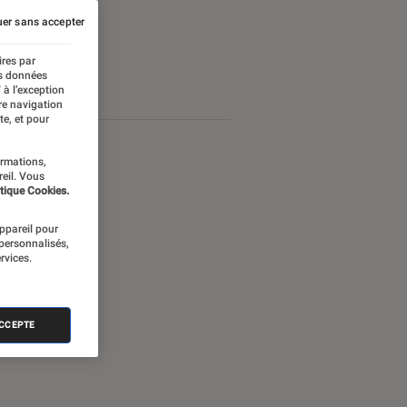
er sans accepter
ires par
es données
 à l’exception
re navigation
te, et pour
ormations,
reil. Vous
tique Cookies.
appareil pour
 personnalisés,
rvices.
ACCEPTE