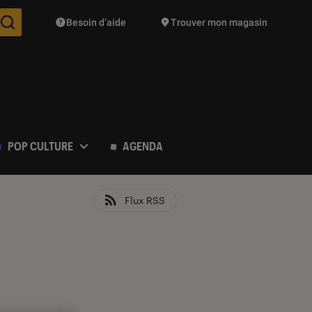
Besoin d’aide
Trouver mon magasin
Des suggestions de produits vont vous être proposées pendant vo
POP CULTURE
AGENDA
Flux RSS