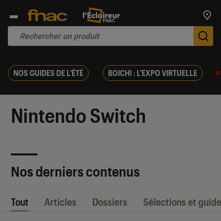
Trouv
De
NOS GUIDES DE L'ÉTÉ
BOICHI : L'EXPO VIRTUELLE
Nintendo Switch
Nos derniers contenus
Tout
Articles
Dossiers
Sélections et guid