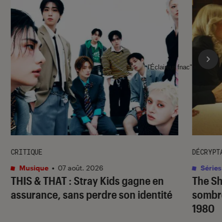
l'Éclaireur fnac">
CRITIQUE
DÉCRYPT
Musique
•
07 août. 2026
Séries
THIS & THAT
: Stray Kids gagne en
The S
assurance, sans perdre son identité
sombr
1980