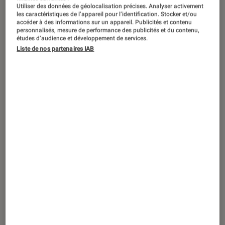
ACTU
Utiliser des données de géolocalisation précises. Analyser activement
les caractéristiques de l’appareil pour l’identification. Stocker et/ou
Jeux vidéo
•
29 mar. 2023
accéder à des informations sur un appareil. Publicités et contenu
personnalisés, mesure de performance des publicités et du contenu,
10 minutes de nouveautés en vidéo pour
études d’audience et développement de services.
The Legend of Zelda: Tears of the
Liste de nos partenaires IAB
Kingdom