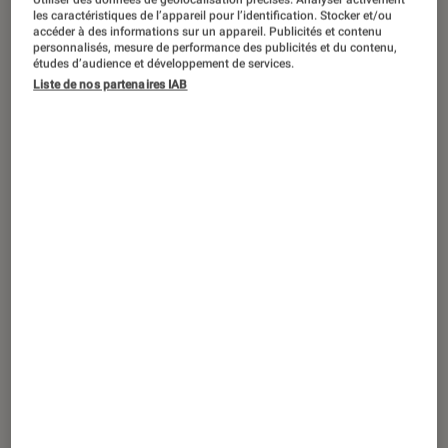
SÉLECTION
les caractéristiques de l’appareil pour l’identification. Stocker et/ou
accéder à des informations sur un appareil. Publicités et contenu
Jeux vidéo
•
24 juil. 2026
personnalisés, mesure de performance des publicités et du contenu,
Les sorties jeux vidéo les plus attendues
études d’audience et développement de services.
Liste de nos partenaires IAB
du mois d’août 2026