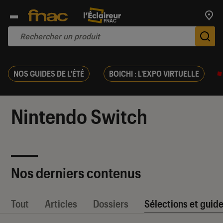
Trouv
De
NOS GUIDES DE L'ÉTÉ
BOICHI : L'EXPO VIRTUELLE
Nintendo Switch
Nos derniers contenus
Tout
Articles
Dossiers
Sélections et guid