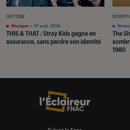
CRITIQUE
DÉCRYPT
Musique
•
07 août. 2026
Séries
THIS & THAT
: Stray Kids gagne en
The S
assurance, sans perdre son identité
sombr
1980