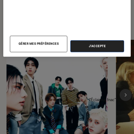
À la une de
VOIR TOUT
l'Éclaireur FNAC
GÉRER MES PRÉFÉRENCES
J'ACCEPTE
l'Éclaireur fnac">