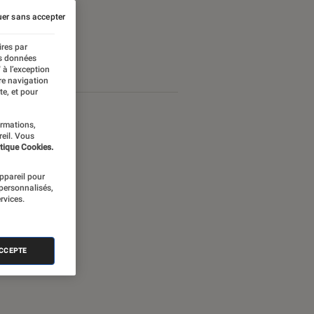
er sans accepter
ires par
es données
 à l’exception
re navigation
te, et pour
ormations,
reil. Vous
tique Cookies.
appareil pour
 personnalisés,
rvices.
ACCEPTE