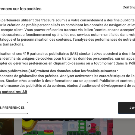
Continu
rences sur les cookies
s
 partenaires utilisent des traceurs soumis à votre consentement à des fins publicita
r la création de profils personnalisés en combinant les données de navigation et l
e compte client. Vous pouvez refuser les traceurs via le lien "continuer sans accepter"
Sélections et guides
Tests
 nécessaires au fonctionnement optimal de nos services notamment l’aide dans vot
atalogue et la personnalisation des contenus, l’analyse des performances de notre si
s transactions.
isation et ses
419
partenaires publicitaires (IAB) stockent et/ou accèdent à des inf
es identifiants uniques de cookies pour traiter les données personnelles, sur un appa
pter ou gérer vos préférences en cliquant ci-dessous ou à tout moment dans la
Poli
res publicitaires (IAB) traitent des données selon les finalités suivantes :
 données de géolocalisation précises. Analyser activement les caractéristiques de l’
tion. Stocker et/ou accéder à des informations sur un appareil. Publicités et contenu
erformance des publicités et du contenu, études d’audience et développement de se
s partenaires IAB
S PRÉFÉRENCES
J'