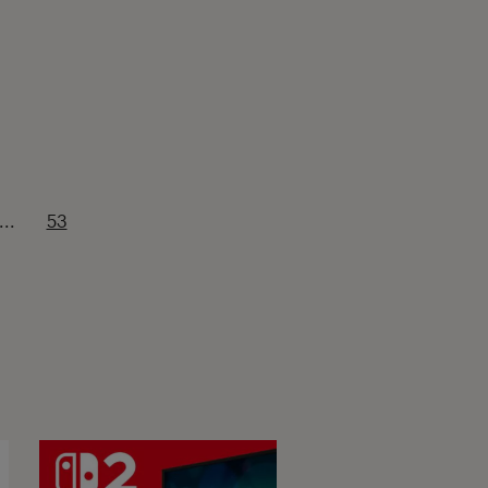
...
53