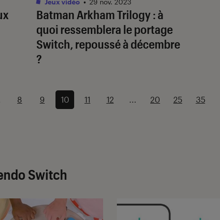
Jeux vidéo
•
29 nov. 2023
ux
Batman Arkham Trilogy
: à
quoi ressemblera le portage
Switch, repoussé à décembre
?
.
8
9
10
11
12
...
20
25
35
tendo Switch