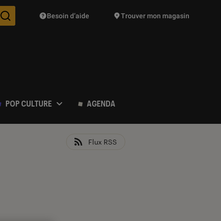
Besoin d’aide
Trouver mon magasin
Des suggestions de produits vont vous être proposées pendant vo
POP CULTURE
AGENDA
Flux RSS