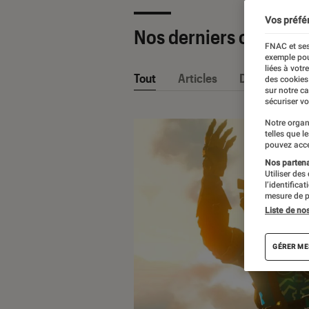
Vos préfé
Nos derniers contenu
FNAC et ses
exemple pou
liées à votr
Tout
Articles
Dossiers
des cookies
sur notre c
sécuriser vo
Notre organ
telles que l
pouvez acce
Nos partenai
Utiliser des
l’identifica
mesure de p
Liste de no
GÉRER ME