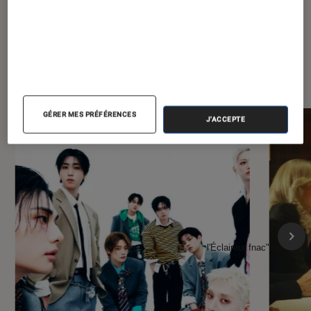
À la une de
VOIR TOUT
l'Éclaireur FNAC
GÉRER MES PRÉFÉRENCES
J'ACCEPTE
l'Éclaireur fnac">