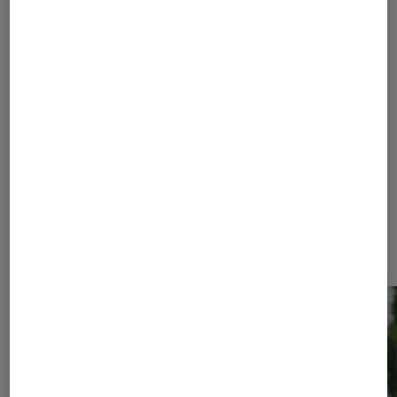
ses nouveautés de la rentrée
1
2
3
4
5
6
...
8
Les plus lus dans Mangas