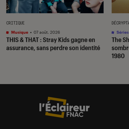
CRITIQUE
DÉCRYPT
Musique
•
07 août. 2026
Séries
THIS & THAT
: Stray Kids gagne en
The S
assurance, sans perdre son identité
sombr
1980