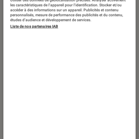
Plusieurs avant-premières de Dragon
Utiliser des données de géolocalisation précises. Analyser activement
les caractéristiques de l’appareil pour l’identification. Stocker et/ou
Ball Super: Super Hero sont prévues en
accéder à des informations sur un appareil. Publicités et contenu
personnalisés, mesure de performance des publicités et du contenu,
France
études d’audience et développement de services.
Liste de nos partenaires IAB