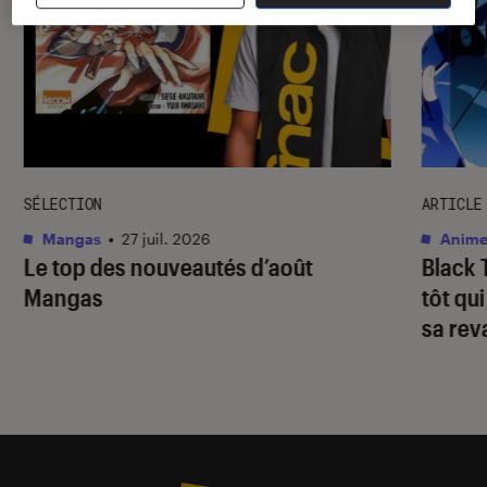
SÉLECTION
ARTICLE
Mangas
•
27 juil. 2026
Anime
Le top des nouveautés d’août
Black 
Mangas
tôt qu
sa re