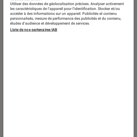
TEST
Utiliser des données de géolocalisation précises. Analyser activement
les caractéristiques de l’appareil pour l’identification. Stocker et/ou
Périphériques, accessoires et composants
•
accéder à des informations sur un appareil. Publicités et contenu
personnalisés, mesure de performance des publicités et du contenu,
03 août. 2026
études d’audience et développement de services.
Test du Logitech G316 X 98 : un étonnant
Liste de nos partenaires IAB
clavier mécanique compatible hot-swap
et 8000 Hz