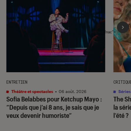
l'Éclaireur fnac">
ENTRETIEN
CRITIQU
Théâtre et spectacles
•
06 août. 2026
Séries
Sofia Belabbes pour
Ketchup Mayo
:
The S
“Depuis que j’ai 8 ans, je sais que je
la sér
veux devenir humoriste”
l’été ?