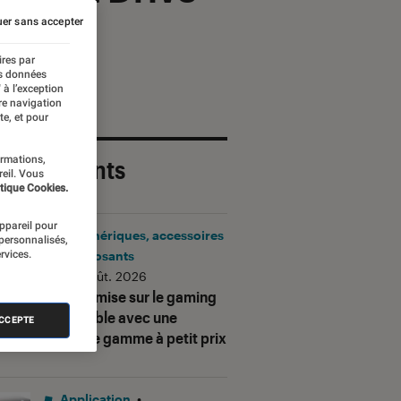
er sans accepter
ires par
es données
 à l’exception
re navigation
te, et pour
ormations,
 plus récents
reil. Vous
tique Cookies.
appareil pour
Périphériques, accessoires
 personnalisés,
rvices.
et composants
•
06 août. 2026
Corsair mise sur le gaming
accessible avec une
ACCEPTE
nouvelle gamme à petit prix
Application
•