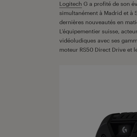
Introduction
Logitech
G a profité de son é
simultanément à Madrid et à S
dernières nouveautés en mati
L’équipementier suisse, acteu
vidéoludiques avec ses gamme
moteur RS50 Direct Drive et l