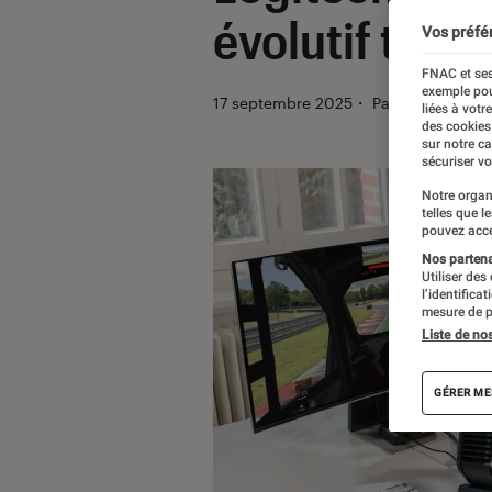
évolutif très
Vos préfé
FNAC et ses
exemple pou
17 septembre 2025
・
Par
Sofian Noui
liées à votr
des cookies
sur notre c
sécuriser vo
Notre organ
telles que l
pouvez acce
Nos partenai
Utiliser des
l’identifica
mesure de p
Liste de no
GÉRER ME