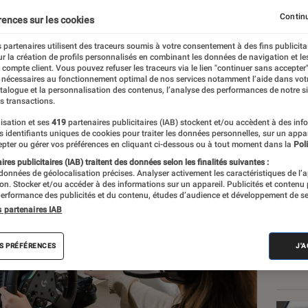
 prometteur
Continu
rences sur les cookies
 partenaires utilisent des traceurs soumis à votre consentement à des fins publicita
r la création de profils personnalisés en combinant les données de navigation et l
ra
e compte client. Vous pouvez refuser les traceurs via le lien "continuer sans accepter"
 nécessaires au fonctionnement optimal de nos services notamment l’aide dans vot
atalogue et la personnalisation des contenus, l’analyse des performances de notre si
s transactions.
isation et ses
419
partenaires publicitaires (IAB) stockent et/ou accèdent à des inf
Les
es identifiants uniques de cookies pour traiter les données personnelles, sur un appa
pter ou gérer vos préférences en cliquant ci-dessous ou à tout moment dans la
Poli
res publicitaires (IAB) traitent des données selon les finalités suivantes :
 données de géolocalisation précises. Analyser activement les caractéristiques de l’
tion. Stocker et/ou accéder à des informations sur un appareil. Publicités et contenu
erformance des publicités et du contenu, études d’audience et développement de se
s partenaires IAB
S PRÉFÉRENCES
J'