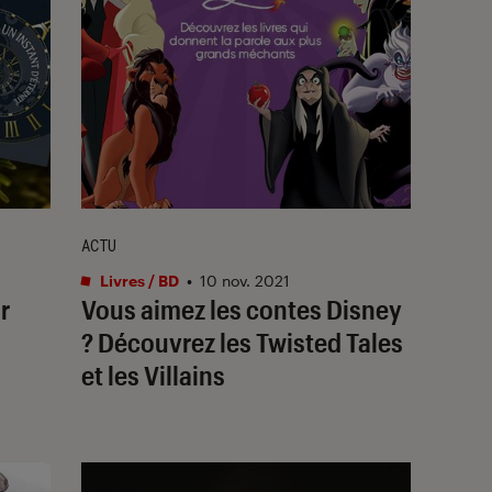
ACTU
Livres / BD
•
10 nov. 2021
r
Vous aimez les contes Disney
? Découvrez les Twisted Tales
et les Villains