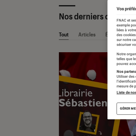
Vos préfé
Nos derniers contenu
FNAC et ses
exemple pou
liées à votr
Tout
Articles
Événéments
des cookies
sur notre c
sécuriser vo
Notre organ
telles que l
pouvez acce
Nos partenai
Utiliser des
l’identifica
mesure de p
Liste de no
GÉRER ME