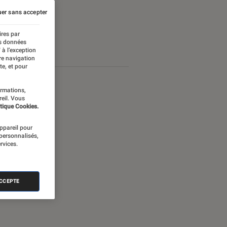
er sans accepter
ires par
es données
 à l’exception
re navigation
te, et pour
ormations,
reil. Vous
tique Cookies.
appareil pour
 personnalisés,
rvices.
ACCEPTE