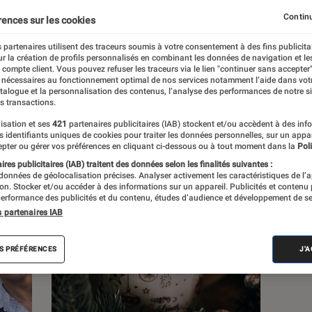
Continu
rences sur les cookies
s
 partenaires utilisent des traceurs soumis à votre consentement à des fins publicita
r la création de profils personnalisés en combinant les données de navigation et l
e compte client. Vous pouvez refuser les traceurs via le lien "continuer sans accepter"
Sélections et guides
Tests
 nécessaires au fonctionnement optimal de nos services notamment l’aide dans vot
atalogue et la personnalisation des contenus, l’analyse des performances de notre si
s transactions.
isation et ses
421
partenaires publicitaires (IAB) stockent et/ou accèdent à des inf
es identifiants uniques de cookies pour traiter les données personnelles, sur un appa
pter ou gérer vos préférences en cliquant ci-dessous ou à tout moment dans la
Poli
res publicitaires (IAB) traitent des données selon les finalités suivantes :
 données de géolocalisation précises. Analyser activement les caractéristiques de l’
tion. Stocker et/ou accéder à des informations sur un appareil. Publicités et contenu
erformance des publicités et du contenu, études d’audience et développement de se
s partenaires IAB
S PRÉFÉRENCES
J'