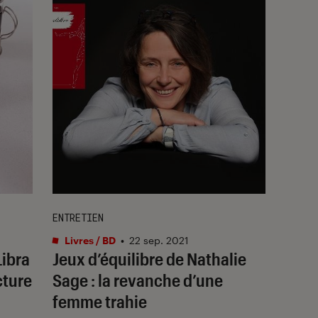
ENTRETIEN
Livres / BD
•
22 sep. 2021
Libra
Jeux d’équilibre de Nathalie
cture
Sage : la revanche d’une
femme trahie