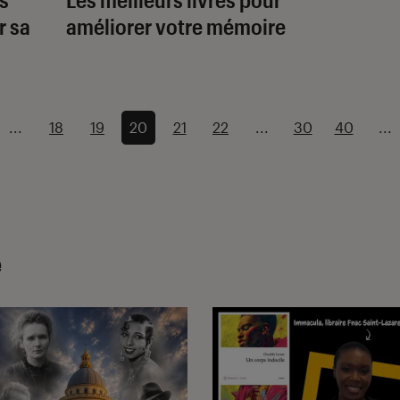
r sa
améliorer votre mémoire
...
18
19
20
21
22
...
30
40
...
e