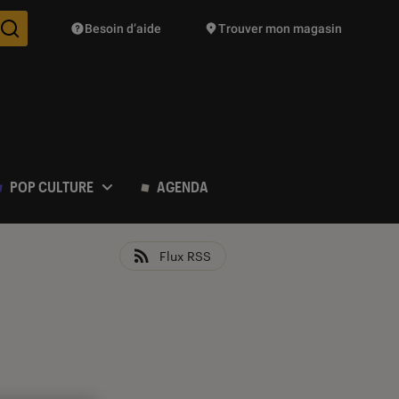
Besoin d’aide
Trouver mon magasin
Des suggestions de produits vont vous être proposées pendant vo
POP CULTURE
AGENDA
Flux RSS