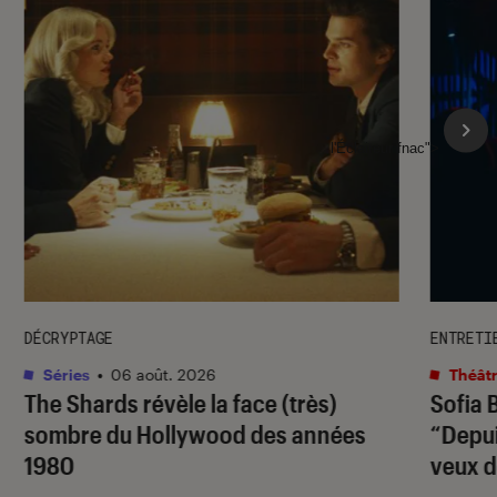
l'Éclaireur fnac">
DÉCRYPTAGE
ENTRETI
Séries
•
06 août. 2026
Théâtr
The Shards
révèle la face (très)
Sofia 
sombre du Hollywood des années
“Depuis
1980
veux d