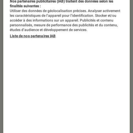
Nos partenaires publicitaires (IAB) traitent des données selon les
Allemagne avant de conquérir la
finalités suivantes :
Utiliser des données de géolocalisation précises. Analyser activement
France, le romantisme oppose le
les caractéristiques de l’appareil pour l’identification. Stocker et/ou
accéder à des informations sur un appareil. Publicités et contenu
sentiment à la raison, propose de se
personnalisés, mesure de performance des publicités et du contenu,
études d’audience et développement de services.
replonger dans le Moyen-Âge contre
Liste de nos partenaires IAB
la prédominance du classicisme
antique et laisse vagabonder ses
œuvres dans les thèmes de l’amour,
du fantastique, de la liberté et de la
spiritualité. Retour sur les auteurs
romantiques incontournables.
Introduction
Mouvement culturel apparu à la fin
du XVIIIème siècle en Angleterre et
en Allemagne avant de conquérir la