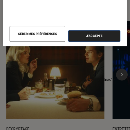
l'Éclaireur FNAC
GÉRER MES PRÉFÉRENCES
J'ACCEPTE
l'Éclaireur fnac">
DÉCRYPTAGE
ENTRETI