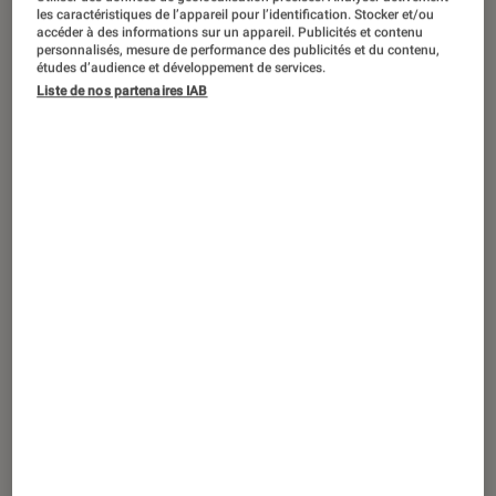
ARTICLE
les caractéristiques de l’appareil pour l’identification. Stocker et/ou
accéder à des informations sur un appareil. Publicités et contenu
Livres / BD
•
15 jan. 2021
personnalisés, mesure de performance des publicités et du contenu,
Lord Jim de Joseph Conrad : un texte
études d’audience et développement de services.
Liste de nos partenaires IAB
puissant et intense