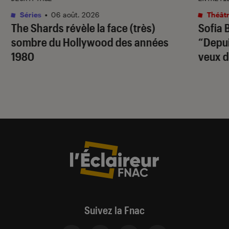
Séries
•
06 août. 2026
Théâtr
The Shards
révèle la face (très)
Sofia 
sombre du Hollywood des années
“Depuis
1980
veux d
Suivez la Fnac