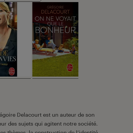
régoire Delacourt est un auteur de son
r des sujets qui agitent notre société.
es thèmes, la construction de l’identité