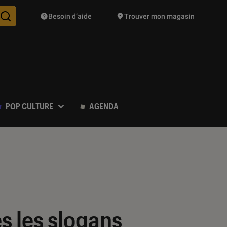
Besoin d’aide
Trouver mon magasin
Des suggestions de produits vont vous être proposées pendant vo
POP CULTURE
AGENDA
s les slogans