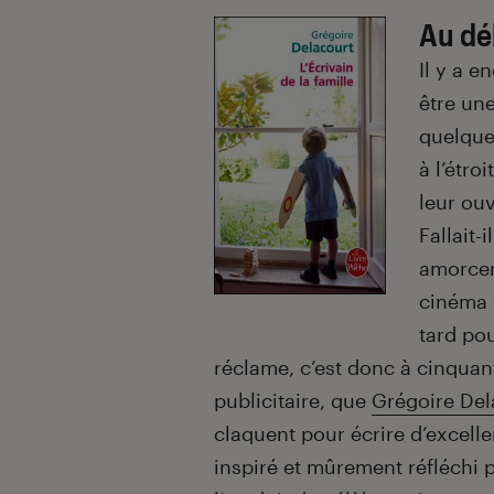
Au déb
Il y a e
être un
quelques
à l’étro
leur ou
Fallait-
amorcer 
cinéma 
tard pou
réclame, c’est donc à cinquan
publicitaire, que
Grégoire Del
claquent pour écrire d’excell
inspiré et mûrement réfléchi 