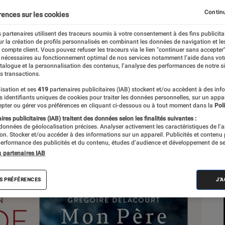
Continu
rences sur les cookies
 partenaires utilisent des traceurs soumis à votre consentement à des fins publicita
r la création de profils personnalisés en combinant les données de navigation et l
e compte client. Vous pouvez refuser les traceurs via le lien "continuer sans accepter"
 nécessaires au fonctionnement optimal de nos services notamment l’aide dans vot
Sél
atalogue et la personnalisation des contenus, l’analyse des performances de notre si
s transactions.
isation et ses
419
partenaires publicitaires (IAB) stockent et/ou accèdent à des inf
es identifiants uniques de cookies pour traiter les données personnelles, sur un appa
pter ou gérer vos préférences en cliquant ci-dessous ou à tout moment dans la
Poli
res publicitaires (IAB) traitent des données selon les finalités suivantes :
 données de géolocalisation précises. Analyser activement les caractéristiques de l’
tion. Stocker et/ou accéder à des informations sur un appareil. Publicités et contenu
erformance des publicités et du contenu, études d’audience et développement de se
s partenaires IAB
S PRÉFÉRENCES
J'