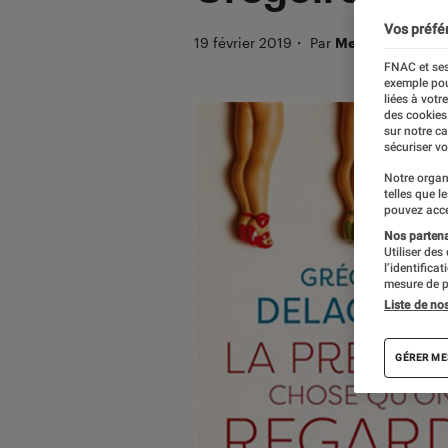
Vos préfé
19 février 2019
・
Par
Melanie C.
FNAC et ses
exemple pou
liées à votr
des cookies
sur notre c
sécuriser vo
Notre organ
telles que l
pouvez acce
Nos partenai
Utiliser des
l’identifica
mesure de p
Liste de no
GÉRER ME