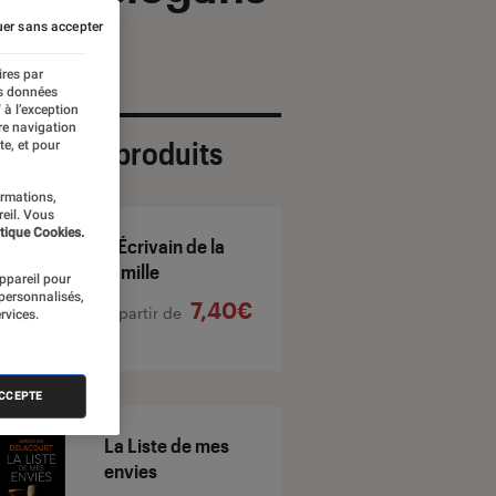
er sans accepter
ires par
es données
 à l’exception
re navigation
ection de produits
te, et pour
ormations,
reil. Vous
tique Cookies.
L'Écrivain de la
famille
appareil pour
 personnalisés,
7,40€
À partir de
rvices.
ACCEPTE
La Liste de mes
envies