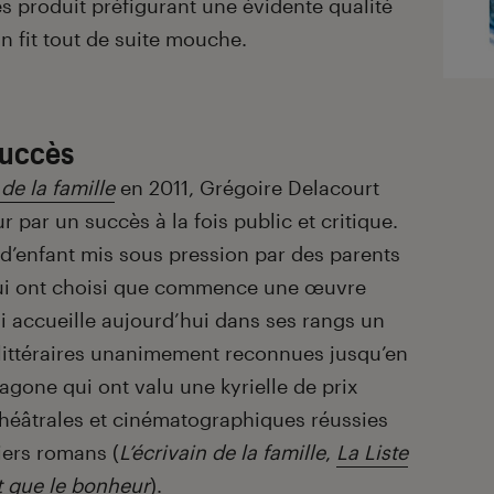
es produit préfigurant une évidente qualité
an fit tout de suite mouche.
succès
 de la famille
en 2011, Grégoire Delacourt
r par un succès à la fois public et critique.
re d’enfant mis sous pression par des parents
 lui ont choisi que commence une œuvre
i accueille aujourd’hui dans ses rangs un
 littéraires unanimement reconnues jusqu’en
agone qui ont valu une kyrielle de prix
 théâtrales et cinématographiques réussies
iers romans (
L’écrivain de la famille
,
La Liste
t que le bonheur
).