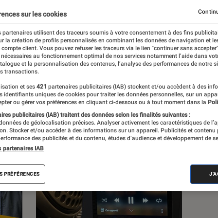
Continu
rences sur les cookies
s
 partenaires utilisent des traceurs soumis à votre consentement à des fins publicita
r la création de profils personnalisés en combinant les données de navigation et l
e compte client. Vous pouvez refuser les traceurs via le lien "continuer sans accepter"
 guides
Tests
 nécessaires au fonctionnement optimal de nos services notamment l’aide dans vot
atalogue et la personnalisation des contenus, l’analyse des performances de notre si
s transactions.
isation et ses
421
partenaires publicitaires (IAB) stockent et/ou accèdent à des inf
es identifiants uniques de cookies pour traiter les données personnelles, sur un appa
pter ou gérer vos préférences en cliquant ci-dessous ou à tout moment dans la
Poli
res publicitaires (IAB) traitent des données selon les finalités suivantes :
 données de géolocalisation précises. Analyser activement les caractéristiques de l’
tion. Stocker et/ou accéder à des informations sur un appareil. Publicités et contenu
erformance des publicités et du contenu, études d’audience et développement de se
s partenaires IAB
S PRÉFÉRENCES
J'