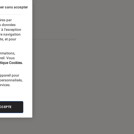
er sans accepter
ires par
es données
 à l’exception
re navigation
te, et pour
ormations,
reil. Vous
tique Cookies.
appareil pour
 personnalisés,
rvices.
ACCEPTE