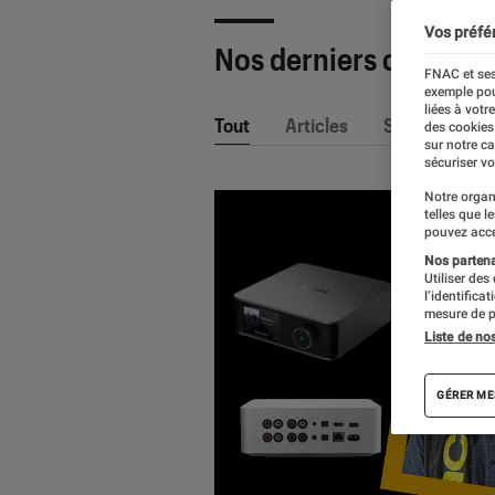
Vos préfé
Nos derniers contenu
FNAC et ses
exemple pou
liées à votr
Tout
Articles
Sélections et
des cookies
sur notre c
sécuriser vo
Notre organ
telles que l
pouvez acce
Nos partenai
Utiliser des
l’identifica
mesure de p
Liste de no
GÉRER ME