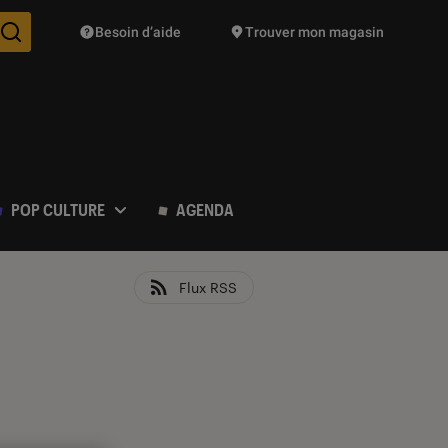
Besoin d’aide
Trouver mon magasin
Des suggestions de produits vont vous être proposées pendant vo
POP CULTURE
AGENDA
Flux RSS