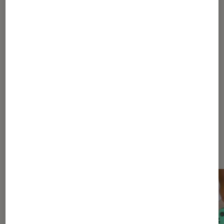
1
...
40
60
...
103
104
105
106
107
...
120
130
...
145
Les plus lus dans Jeux vidéo