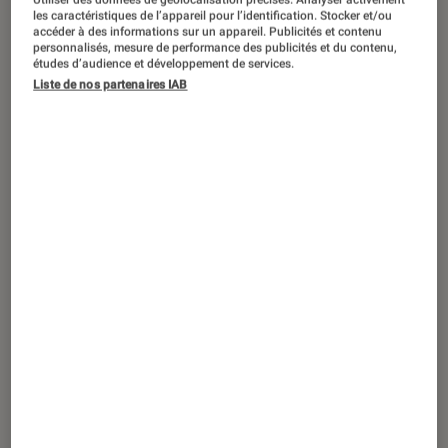
ARTICLE
les caractéristiques de l’appareil pour l’identification. Stocker et/ou
accéder à des informations sur un appareil. Publicités et contenu
Jeux vidéo
•
21 déc. 2020
personnalisés, mesure de performance des publicités et du contenu,
Solid Snake : tout savoir sur le héros de
études d’audience et développement de services.
Liste de nos partenaires IAB
la franchise Metal Gear