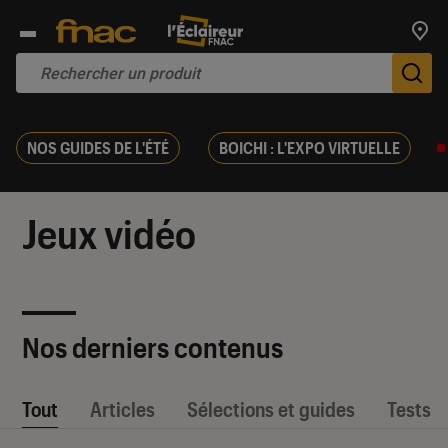
Trouv
De
NOS GUIDES DE L'ÉTÉ
BOICHI : L'EXPO VIRTUELLE
Jeux vidéo
Nos derniers contenus
Tout
Articles
Sélections et guides
Tests