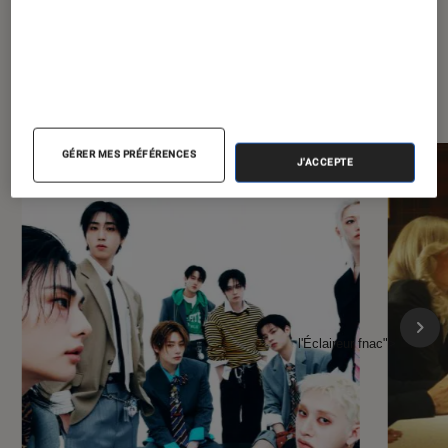
À la une de
VOIR TOUT
l'Éclaireur FNAC
GÉRER MES PRÉFÉRENCES
J'ACCEPTE
l'Éclaireur fnac">