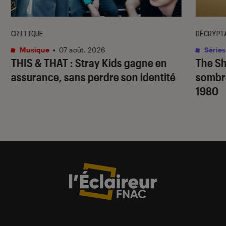
CRITIQUE
DÉCRYPT
Musique
•
07 août. 2026
Séries
THIS & THAT
: Stray Kids gagne en
The S
assurance, sans perdre son identité
sombr
1980