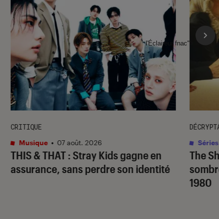
l'Éclaireur fnac">
CRITIQUE
DÉCRYPT
Musique
•
07 août. 2026
Séries
THIS & THAT
: Stray Kids gagne en
The S
assurance, sans perdre son identité
sombr
1980