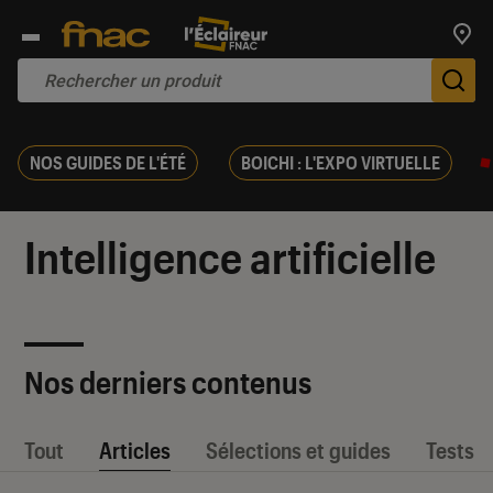
Trouv
De
NOS GUIDES DE L'ÉTÉ
BOICHI : L'EXPO VIRTUELLE
Intelligence artificielle
Nos derniers contenus
Tout
Articles
Sélections et guides
Tests