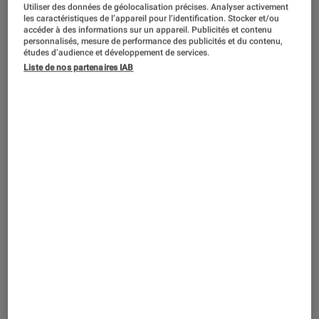
ACTU
Utiliser des données de géolocalisation précises. Analyser activement
les caractéristiques de l’appareil pour l’identification. Stocker et/ou
Application
•
15 oct. 2025
accéder à des informations sur un appareil. Publicités et contenu
personnalisés, mesure de performance des publicités et du contenu,
Microsoft dégaine sa propre IA
études d’audience et développement de services.
générative et s’en prend à Nano Banana
Liste de nos partenaires IAB