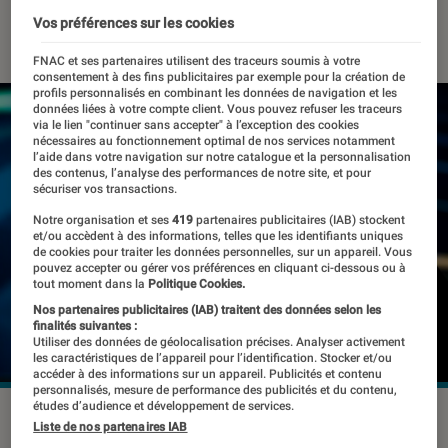
Vos préférences sur les cookies
01 décembre 2023
・
Par
Kesso Diallo
FNAC et ses partenaires utilisent des traceurs soumis à votre
consentement à des fins publicitaires par exemple pour la création de
profils personnalisés en combinant les données de navigation et les
données liées à votre compte client. Vous pouvez refuser les traceurs
via le lien "continuer sans accepter" à l’exception des cookies
nécessaires au fonctionnement optimal de nos services notamment
l’aide dans votre navigation sur notre catalogue et la personnalisation
des contenus, l’analyse des performances de notre site, et pour
sécuriser vos transactions.
Notre organisation et ses
419
partenaires publicitaires (IAB) stockent
et/ou accèdent à des informations, telles que les identifiants uniques
de cookies pour traiter les données personnelles, sur un appareil. Vous
pouvez accepter ou gérer vos préférences en cliquant ci-dessous ou à
tout moment dans la
Politique Cookies.
Nos partenaires publicitaires (IAB) traitent des données selon les
finalités suivantes :
Utiliser des données de géolocalisation précises. Analyser activement
les caractéristiques de l’appareil pour l’identification. Stocker et/ou
accéder à des informations sur un appareil. Publicités et contenu
personnalisés, mesure de performance des publicités et du contenu,
études d’audience et développement de services.
Le retour de Sam Altman s'est accompagné d'un
Liste de nos partenaires IAB
changement dans la composition du conseil