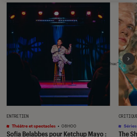
l'Éclaireur fnac">
ENTRETIEN
CRITIQU
Théâtre et spectacles
•
08H00
Séries
Sofia Belabbes pour
Ketchup Mayo
:
The S