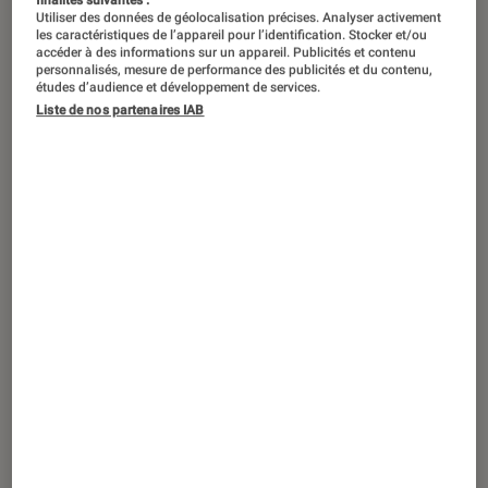
finalités suivantes :
ACTU
Utiliser des données de géolocalisation précises. Analyser activement
les caractéristiques de l’appareil pour l’identification. Stocker et/ou
Cinéma
•
02 oct. 2025
accéder à des informations sur un appareil. Publicités et contenu
L’intelligence artificielle fait son cinéma
personnalisés, mesure de performance des publicités et du contenu,
études d’audience et développement de services.
: comment participer à l’Artefact AI Film
Liste de nos partenaires IAB
Festival 2025