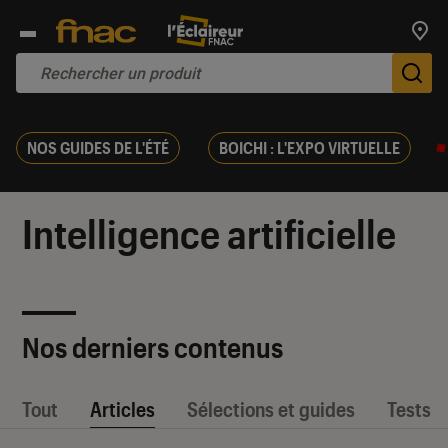
Trouv
De
NOS GUIDES DE L'ÉTÉ
BOICHI : L'EXPO VIRTUELLE
Intelligence artificielle
Nos derniers contenus
Tout
Articles
Sélections et guides
Tests