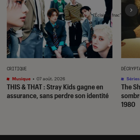
l'Éclaireur fnac">
CRITIQUE
DÉCRYPT
Musique
•
07 août. 2026
Séries
THIS & THAT
: Stray Kids gagne en
The S
assurance, sans perdre son identité
sombr
1980