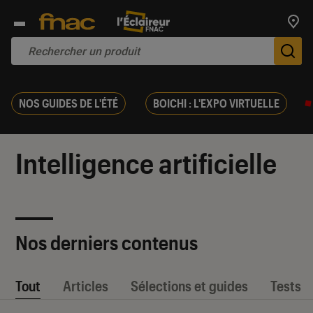
Trouv
De
NOS GUIDES DE L'ÉTÉ
BOICHI : L'EXPO VIRTUELLE
Intelligence artificielle
Nos derniers contenus
Tout
Articles
Sélections et guides
Tests