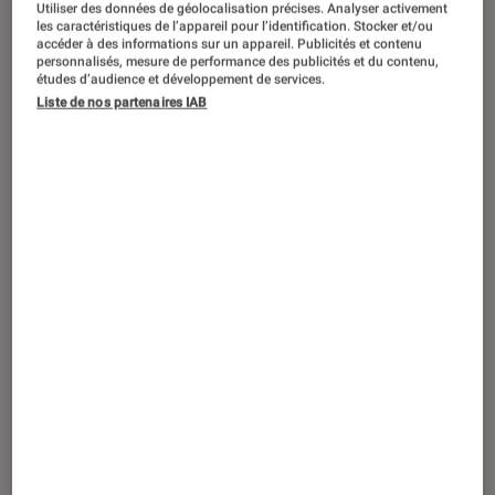
Utiliser des données de géolocalisation précises. Analyser activement
ENTRETIEN
les caractéristiques de l’appareil pour l’identification. Stocker et/ou
accéder à des informations sur un appareil. Publicités et contenu
Société numérique
•
23 mai. 2022
personnalisés, mesure de performance des publicités et du contenu,
Tè mawon
, une fiction afrofuturiste,
études d’audience et développement de services.
cyberpunk et émancipatrice
Liste de nos partenaires IAB