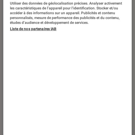
ACTU
Utiliser des données de géolocalisation précises. Analyser activement
les caractéristiques de l’appareil pour l’identification. Stocker et/ou
Jeux vidéo
•
12 fév. 2024
accéder à des informations sur un appareil. Publicités et contenu
personnalisés, mesure de performance des publicités et du contenu,
Les premiers tests de
Lysfanga, The
études d’audience et développement de services.
Time Shift Warrior
sont tombés : quels
Liste de nos partenaires IAB
sont les avis des spécialistes ?