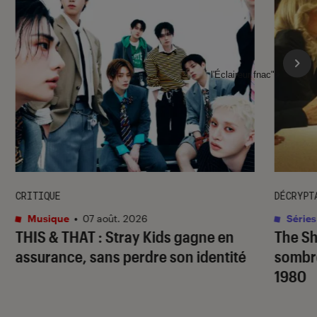
l'Éclaireur fnac">
CRITIQUE
DÉCRYPT
Musique
•
07 août. 2026
Séries
THIS & THAT
: Stray Kids gagne en
The S
assurance, sans perdre son identité
sombr
1980