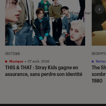
l'Éclaireur fnac">
CRITIQUE
DÉCRYPT
Musique
•
07 août. 2026
Séries
THIS & THAT
: Stray Kids gagne en
The S
assurance, sans perdre son identité
sombr
1980