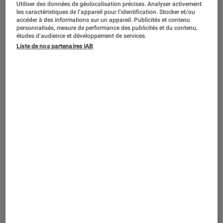
ACTU
Utiliser des données de géolocalisation précises. Analyser activement
les caractéristiques de l’appareil pour l’identification. Stocker et/ou
accéder à des informations sur un appareil. Publicités et contenu
Jeux vidéo
•
29 juil. 2025
personnalisés, mesure de performance des publicités et du contenu,
Sonic Racing : CrossWorlds : toutes les
études d’audience et développement de services.
infos sur le nouvel opus de la série
Liste de nos partenaires IAB