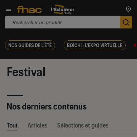
Trouv
De
NOS GUIDES DE L'ÉTÉ
BOICHI : L'EXPO VIRTUELLE
Festival
Nos derniers contenus
Tout
Articles
Sélections et guides