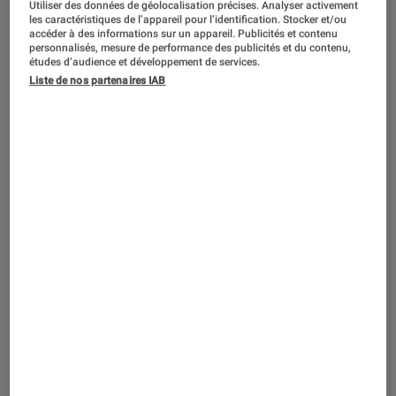
Utiliser des données de géolocalisation précises. Analyser activement
ACTU
les caractéristiques de l’appareil pour l’identification. Stocker et/ou
accéder à des informations sur un appareil. Publicités et contenu
Musique
•
26 jan. 2023
personnalisés, mesure de performance des publicités et du contenu,
Billie Eilish, Placebo…Rock en Seine
études d’audience et développement de services.
Liste de nos partenaires IAB
dévoile ses premiers noms