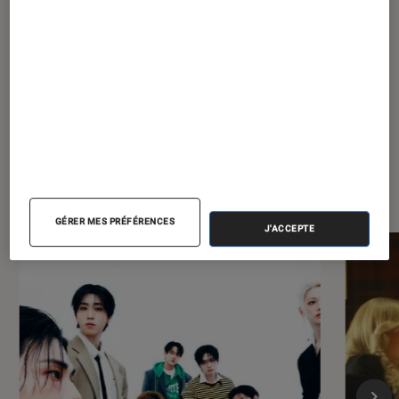
À la une de
VOIR TOUT
l'Éclaireur FNAC
GÉRER MES PRÉFÉRENCES
J'ACCEPTE