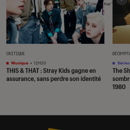
l'Éclaireur fnac">
CRITIQUE
DÉCRYPT
Musique
•
12H20
Séries
THIS & THAT
: Stray Kids gagne en
The S
assurance, sans perdre son identité
sombr
1980