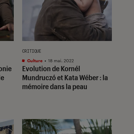
CRITIQUE
Culture
•
18 mai. 2022
onie
Evolution
de Kornél
le
Mundruczó et Kata Wéber : la
mémoire dans la peau