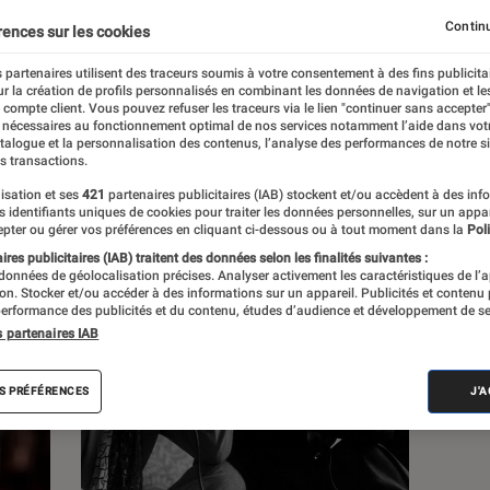
Continu
rences sur les cookies
s
 partenaires utilisent des traceurs soumis à votre consentement à des fins publicita
r la création de profils personnalisés en combinant les données de navigation et l
e compte client. Vous pouvez refuser les traceurs via le lien "continuer sans accepter"
 guides
 nécessaires au fonctionnement optimal de nos services notamment l’aide dans vot
atalogue et la personnalisation des contenus, l’analyse des performances de notre si
s transactions.
isation et ses
421
partenaires publicitaires (IAB) stockent et/ou accèdent à des inf
es identifiants uniques de cookies pour traiter les données personnelles, sur un appa
pter ou gérer vos préférences en cliquant ci-dessous ou à tout moment dans la
Poli
res publicitaires (IAB) traitent des données selon les finalités suivantes :
 données de géolocalisation précises. Analyser activement les caractéristiques de l’
tion. Stocker et/ou accéder à des informations sur un appareil. Publicités et contenu
erformance des publicités et du contenu, études d’audience et développement de se
s partenaires IAB
S PRÉFÉRENCES
J'