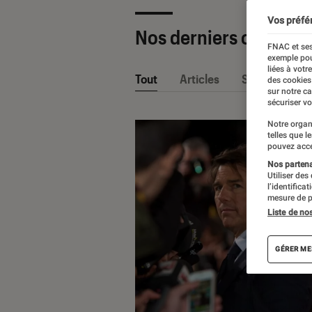
Vos préfé
Nos derniers contenu
FNAC et ses
exemple pou
liées à votr
Tout
Articles
Sélections et
des cookies
sur notre c
sécuriser vo
Notre organ
telles que l
pouvez acce
Nos partenai
Utiliser des
l’identifica
mesure de p
Liste de no
GÉRER ME