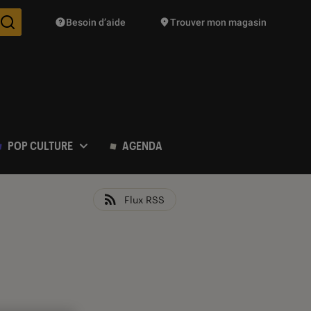
Besoin d’aide
Trouver mon magasin
Des suggestions de produits vont vous être proposées pendant vo
POP CULTURE
AGENDA
Flux RSS