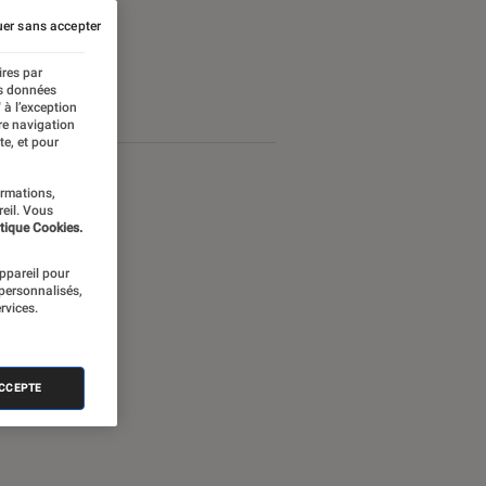
er sans accepter
ires par
es données
 à l’exception
re navigation
te, et pour
ormations,
reil. Vous
tique Cookies.
appareil pour
 personnalisés,
rvices.
ACCEPTE