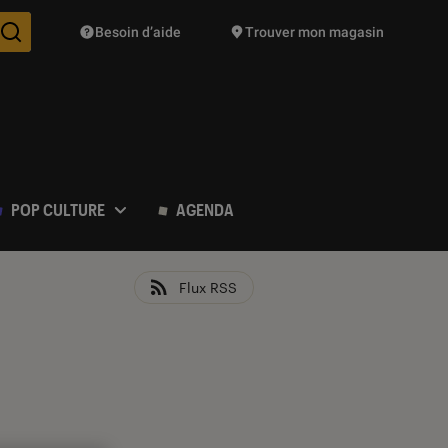
Besoin d’aide
Trouver mon magasin
Des suggestions de produits vont vous être proposées pendant vo
POP CULTURE
AGENDA
Flux RSS