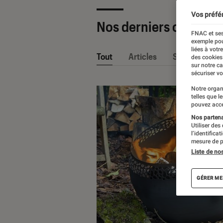
Vos préfé
Nos derniers contenu
FNAC et ses
exemple pou
liées à votr
Tout
Articles
Sélections et
des cookies
sur notre c
sécuriser vo
Notre organ
telles que l
pouvez acce
Nos partenai
Utiliser des
l’identifica
mesure de p
Liste de no
GÉRER ME