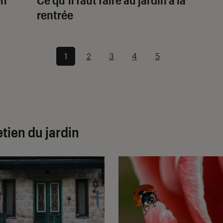
rentrée
1
2
3
4
5
etien du jardin