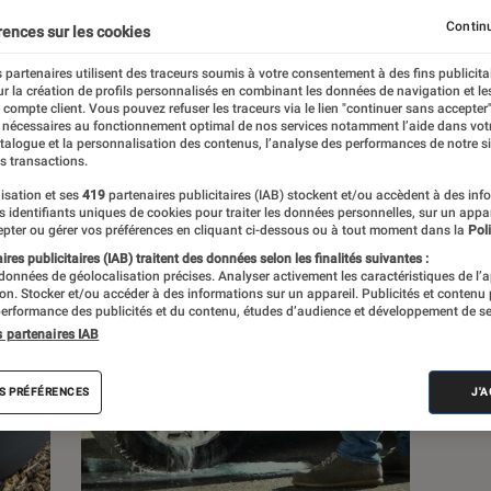
Continu
rences sur les cookies
s
 partenaires utilisent des traceurs soumis à votre consentement à des fins publicita
r la création de profils personnalisés en combinant les données de navigation et l
e compte client. Vous pouvez refuser les traceurs via le lien "continuer sans accepter"
 guides
 nécessaires au fonctionnement optimal de nos services notamment l’aide dans vot
atalogue et la personnalisation des contenus, l’analyse des performances de notre si
s transactions.
isation et ses
419
partenaires publicitaires (IAB) stockent et/ou accèdent à des inf
es identifiants uniques de cookies pour traiter les données personnelles, sur un appa
pter ou gérer vos préférences en cliquant ci-dessous ou à tout moment dans la
Poli
res publicitaires (IAB) traitent des données selon les finalités suivantes :
 données de géolocalisation précises. Analyser activement les caractéristiques de l’
tion. Stocker et/ou accéder à des informations sur un appareil. Publicités et contenu
erformance des publicités et du contenu, études d’audience et développement de se
s partenaires IAB
S PRÉFÉRENCES
J'