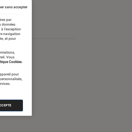
er sans accepter
ires par
es données
 à l’exception
re navigation
te, et pour
ormations,
reil. Vous
tique Cookies.
appareil pour
 personnalisés,
rvices.
ACCEPTE