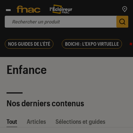
Trouv
De
NOS GUIDES DE L'ÉTÉ
BOICHI : L'EXPO VIRTUELLE
Enfance
Nos derniers contenus
Tout
Articles
Sélections et guides