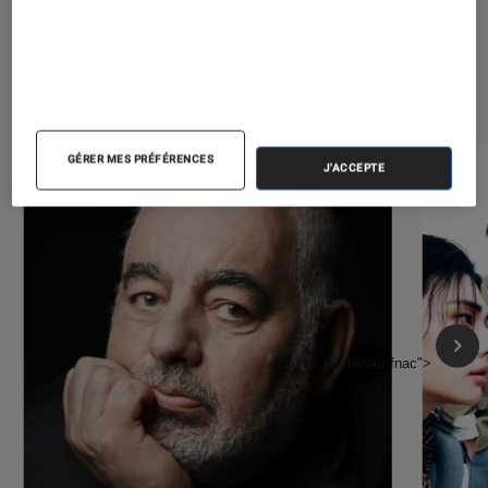
À la une de
VOIR TOUT
l'Éclaireur FNAC
GÉRER MES PRÉFÉRENCES
J'ACCEPTE
l'Éclaireur fnac">