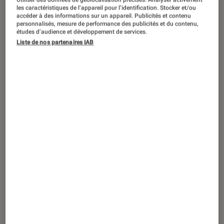
ACTU
les caractéristiques de l’appareil pour l’identification. Stocker et/ou
accéder à des informations sur un appareil. Publicités et contenu
Arts et expositions
•
25 avr. 2017
personnalisés, mesure de performance des publicités et du contenu,
Roger-Pol Droit, le philosophe qui garde
études d’audience et développement de services.
Liste de nos partenaires IAB
son esprit d’enfance