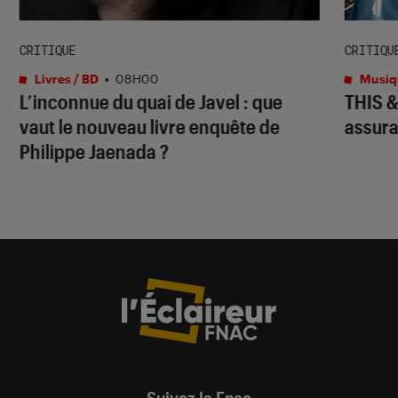
CRITIQUE
CRITIQU
Livres / BD
•
08H00
Musiq
L’inconnue du quai de Javel
: que
THIS 
vaut le nouveau livre enquête de
assura
Philippe Jaenada ?