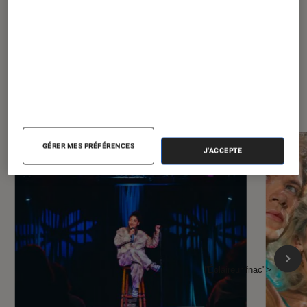
À la une de
VOIR TOUT
l'Éclaireur FNAC
GÉRER MES PRÉFÉRENCES
J'ACCEPTE
l'Éclaireur fnac">