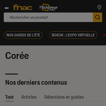
Trouv
De
NOS GUIDES DE L'ÉTÉ
BOICHI : L'EXPO VIRTUELLE
Corée
Nos derniers contenus
Tout
Articles
Sélections et guides