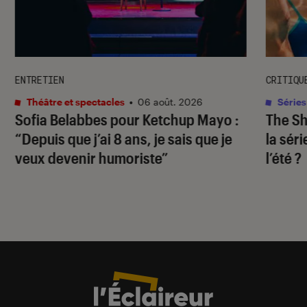
ENTRETIEN
CRITIQU
Théâtre et spectacles
•
06 août. 2026
Séries
Sofia Belabbes pour
Ketchup Mayo
:
The S
“Depuis que j’ai 8 ans, je sais que je
la sér
veux devenir humoriste”
l’été ?