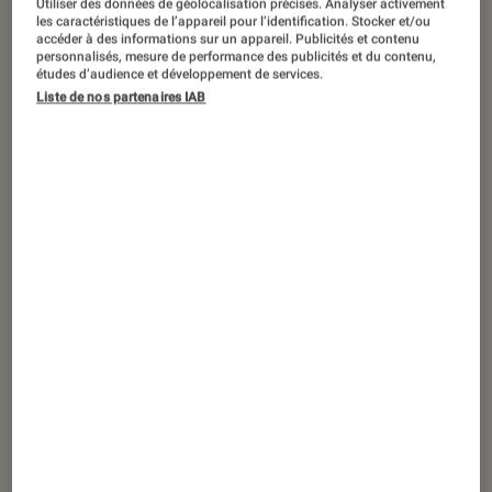
Utiliser des données de géolocalisation précises. Analyser activement
ACTU
les caractéristiques de l’appareil pour l’identification. Stocker et/ou
accéder à des informations sur un appareil. Publicités et contenu
Séries
•
27 sep. 2024
personnalisés, mesure de performance des publicités et du contenu,
Très attendu,
La Créature de Kyŏngsŏng
études d’audience et développement de services.
Liste de nos partenaires IAB
revient avec une deuxième saison
surprenante