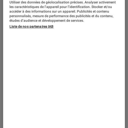
Utiliser des données de géolocalisation précises. Analyser activement
ACTU
les caractéristiques de l’appareil pour l’identification. Stocker et/ou
accéder à des informations sur un appareil. Publicités et contenu
Séries
•
10 avr. 2025
personnalisés, mesure de performance des publicités et du contenu,
Chronique arctique
: une sitcom dans le
études d’audience et développement de services.
froid mordant du Grand Nord
Liste de nos partenaires IAB