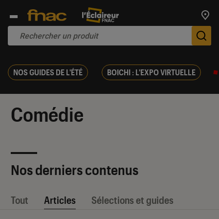
Trouv
De
NOS GUIDES DE L'ÉTÉ
BOICHI : L'EXPO VIRTUELLE
Comédie
Nos derniers contenus
Tout
Articles
Sélections et guides