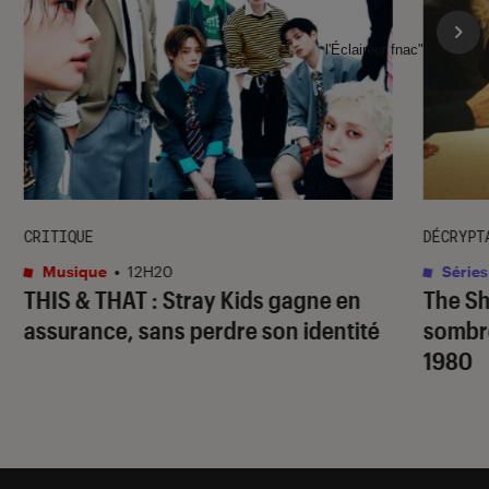
l'Éclaireur fnac">
CRITIQUE
DÉCRYPT
Musique
•
12H20
Séries
THIS & THAT
: Stray Kids gagne en
The S
assurance, sans perdre son identité
sombr
1980