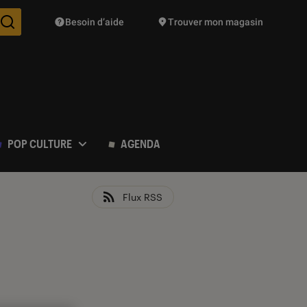
Besoin d’aide
Trouver mon magasin
Des suggestions de produits vont vous être proposées pendant vo
POP CULTURE
AGENDA
Flux RSS