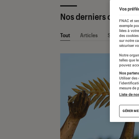
Vos préfé
Nos derniers contenu
FNAC et ses
exemple pou
liées à votr
Tout
Articles
Sélections et
des cookies
sur notre c
sécuriser vo
Notre organ
telles que l
pouvez acce
Nos partenai
Utiliser des
l’identifica
mesure de p
Liste de no
GÉRER ME