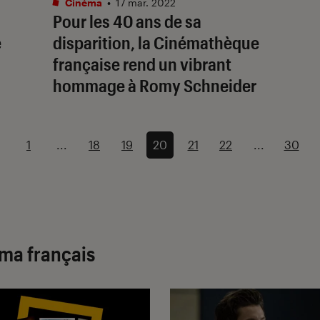
Cinéma
•
17 mar. 2022
Pour les 40 ans de sa
e
disparition, la Cinémathèque
française rend un vibrant
hommage à Romy Schneider
1
...
18
19
20
21
22
...
30
éma français