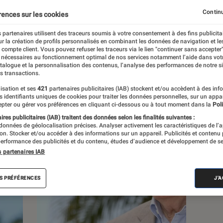
Continu
rences sur les cookies
s
 partenaires utilisent des traceurs soumis à votre consentement à des fins publicita
r la création de profils personnalisés en combinant les données de navigation et l
e compte client. Vous pouvez refuser les traceurs via le lien "continuer sans accepter"
 guides
 nécessaires au fonctionnement optimal de nos services notamment l’aide dans vot
atalogue et la personnalisation des contenus, l’analyse des performances de notre si
s transactions.
isation et ses
421
partenaires publicitaires (IAB) stockent et/ou accèdent à des inf
es identifiants uniques de cookies pour traiter les données personnelles, sur un appa
pter ou gérer vos préférences en cliquant ci-dessous ou à tout moment dans la
Poli
res publicitaires (IAB) traitent des données selon les finalités suivantes :
 données de géolocalisation précises. Analyser activement les caractéristiques de l’
tion. Stocker et/ou accéder à des informations sur un appareil. Publicités et contenu
erformance des publicités et du contenu, études d’audience et développement de se
s partenaires IAB
S PRÉFÉRENCES
J'