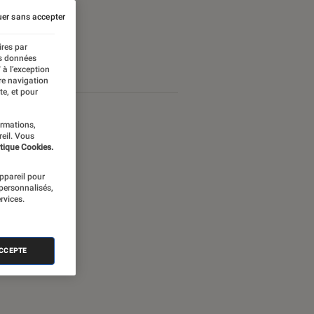
er sans accepter
ires par
es données
 à l’exception
re navigation
te, et pour
ormations,
reil. Vous
tique Cookies.
appareil pour
 personnalisés,
rvices.
ACCEPTE