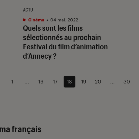
ACTU
Cinéma
•
04 mai. 2022
Quels sont les films
sélectionnés au prochain
Festival du film d’animation
d’Annecy ?
1
...
16
17
18
19
20
...
30
éma français