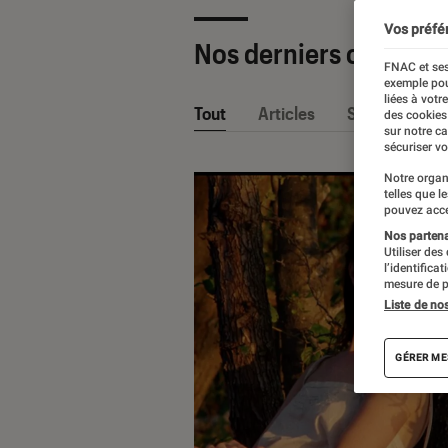
Vos préfé
Nos derniers contenu
FNAC et ses
exemple pou
liées à votr
Tout
Articles
Sélections et
des cookies
sur notre c
sécuriser vo
Notre organ
telles que l
pouvez acce
Nos partenai
Utiliser des
l’identifica
mesure de p
Liste de no
GÉRER ME