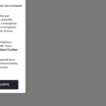
er sans accepter
ires par
es données
 à l’exception
re navigation
te, et pour
ormations,
reil. Vous
tique Cookies.
appareil pour
 personnalisés,
rvices.
ACCEPTE