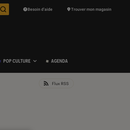
Besoin d’aide
Trouver mon magasin
Des suggestions de produits vont vous être proposées pendant vo
POP CULTURE
AGENDA
Flux RSS