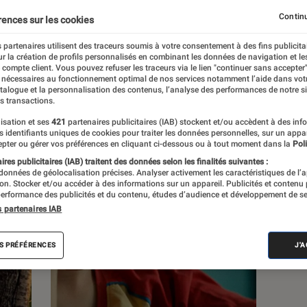
Continu
rences sur les cookies
s
 partenaires utilisent des traceurs soumis à votre consentement à des fins publicita
r la création de profils personnalisés en combinant les données de navigation et l
e compte client. Vous pouvez refuser les traceurs via le lien "continuer sans accepter"
 guides
 nécessaires au fonctionnement optimal de nos services notamment l’aide dans vot
atalogue et la personnalisation des contenus, l’analyse des performances de notre si
s transactions.
isation et ses
421
partenaires publicitaires (IAB) stockent et/ou accèdent à des inf
es identifiants uniques de cookies pour traiter les données personnelles, sur un appa
pter ou gérer vos préférences en cliquant ci-dessous ou à tout moment dans la
Poli
res publicitaires (IAB) traitent des données selon les finalités suivantes :
 données de géolocalisation précises. Analyser activement les caractéristiques de l’
tion. Stocker et/ou accéder à des informations sur un appareil. Publicités et contenu
erformance des publicités et du contenu, études d’audience et développement de se
s partenaires IAB
S PRÉFÉRENCES
J'