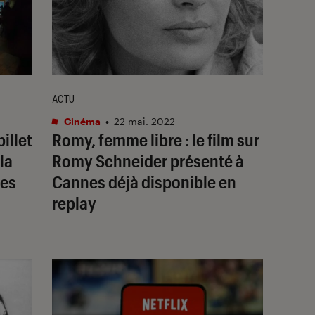
ACTU
Cinéma
•
22 mai. 2022
illet
Romy, femme libre
: le film sur
la
Romy Schneider présenté à
des
Cannes déjà disponible en
replay