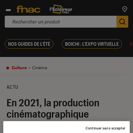
Trouv
De
NOS GUIDES DE L'ÉTÉ
BOICHI : L'EXPO VIRTUELLE
Culture
Cinéma
ACTU
En 2021, la production
cinématographique
française est repartie de
Continuer sans accepter