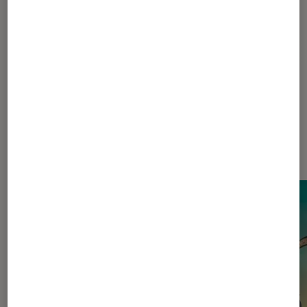
Pour aller plus loin
Cinéma français
CNC
Covid-19
Dernièrement dans Actu Cinéma