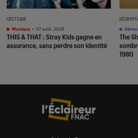
CRITIQUE
DÉCRYPT
Musique
•
07 août. 2026
Séries
THIS & THAT
: Stray Kids gagne en
The S
assurance, sans perdre son identité
sombr
1980