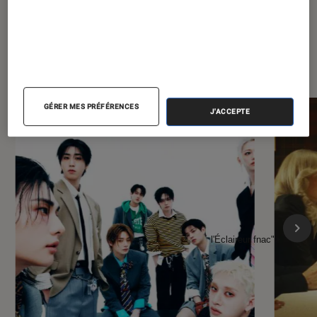
À la une de
VOIR TOUT
l'Éclaireur FNAC
GÉRER MES PRÉFÉRENCES
J'ACCEPTE
l'Éclaireur fnac">