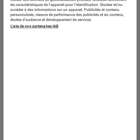
Le smartphone peut dormir sur ses deux
les caractéristiques de l’appareil pour l’identification. Stocker et/ou
oreilles : l’AI Pin est un fiasco
accéder à des informations sur un appareil. Publicités et contenu
personnalisés, mesure de performance des publicités et du contenu,
études d’audience et développement de services.
Liste de nos partenaires IAB