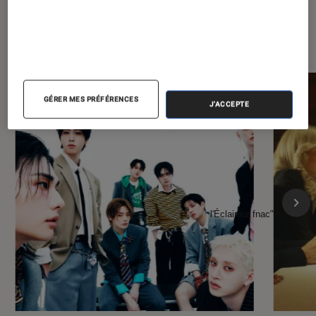
À la une de
VOIR TOUT
l'Éclaireur FNAC
GÉRER MES PRÉFÉRENCES
J'ACCEPTE
l'Éclaireur fnac">