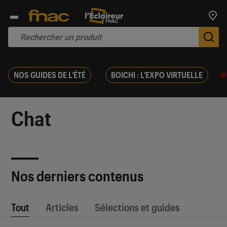
Trouv
De
NOS GUIDES DE L'ÉTÉ
BOICHI : L'EXPO VIRTUELLE
Chat
Nos derniers contenus
Tout
Articles
Sélections et guides