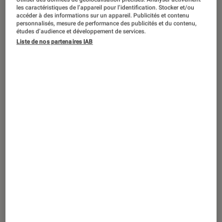
DÉCRYPTAGE
les caractéristiques de l’appareil pour l’identification. Stocker et/ou
accéder à des informations sur un appareil. Publicités et contenu
Maison connectée
•
28 déc. 2024
personnalisés, mesure de performance des publicités et du contenu,
Quand la Tech chouchoute nos animaux
études d’audience et développement de services.
Liste de nos partenaires IAB
de compagnie