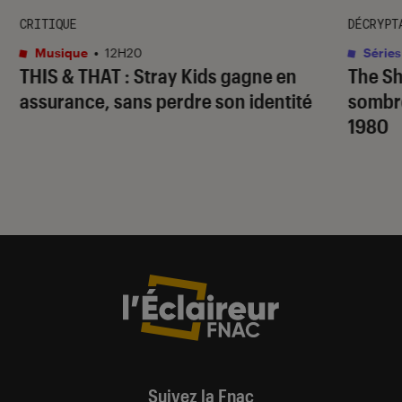
CRITIQUE
DÉCRYPT
Musique
•
12H20
Séries
THIS & THAT
: Stray Kids gagne en
The S
assurance, sans perdre son identité
sombr
1980
Suivez la Fnac