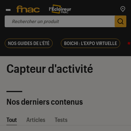
Trouv
De
NOS GUIDES DE L'ÉTÉ
BOICHI : L'EXPO VIRTUELLE
Capteur d'activité
Nos derniers contenus
Tout
Articles
Tests