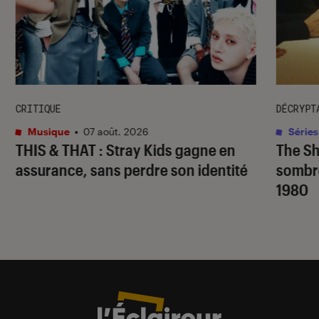
CRITIQUE
DÉCRYPT
Musique
•
07 août. 2026
Séries
THIS & THAT
: Stray Kids gagne en
The S
assurance, sans perdre son identité
sombr
1980