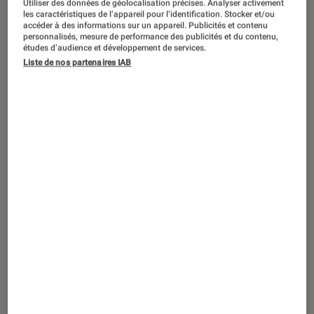
Utiliser des données de géolocalisation précises. Analyser activement
ACTU
les caractéristiques de l’appareil pour l’identification. Stocker et/ou
accéder à des informations sur un appareil. Publicités et contenu
Objets connectés
•
16 juin 2021
personnalisés, mesure de performance des publicités et du contenu,
Amazfit : les montres connectées qui
études d’audience et développement de services.
Liste de nos partenaires IAB
allient santé et technologie
Sponsorisé par Amazfit