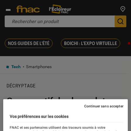
Trouv
De
NOS GUIDES DE L'ÉTÉ
BOICHI : L'EXPO VIRTUELLE
Tech
Smartphones
DÉCRYPTAGE
Comparatif des bracelets
Continuer sans accepter
connectés
Vos préférences sur les cookies
10 janvier 2019
・
Par
Christian Ferreol
FNAC et ses partenaires utilisent des traceurs soumis à votre