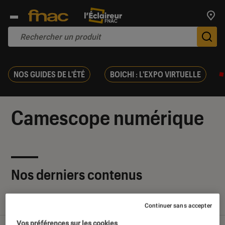
Trouv
De
NOS GUIDES DE L'ÉTÉ
BOICHI : L'EXPO VIRTUELLE
Camescope numérique
Nos derniers contenus
Tout
Articles
Tests
Continuer sans accepter
Vos préférences sur les cookies