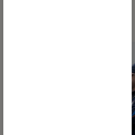
À la une de
VOIR TOUT
l'Éclaireur FNAC
l'Éclaireur fnac">