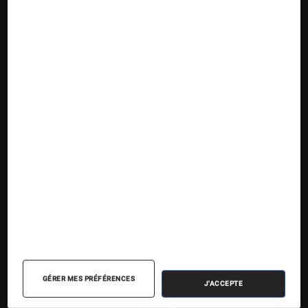
Suivez la Fnac
Nos contenus
Nos flux RSS
Articles
Tests
Dossiers
Sélections et guides
Agenda
GÉRER MES PRÉFÉRENCES
J'ACCEPTE
Podcasts