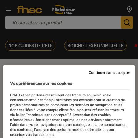
Trouv
De
NOS GUIDES DE L'ÉTÉ
BOICHI : L'EXPO VIRTUELLE
Camescope numérique
Continuer sans accepter
Vos préférences sur les cookies
FNAC et ses partenaires utilisent des traceurs soumis à votre
consentement à des fins publicitaires par exemple pour la création de
Nos derniers contenus
profils personnalisés en combinant les données de navigation et les
données liées à votre compte client. Vous pouvez refuser les traceurs
via le lien "continuer sans accepter" à l’exception des cookies
nécessaires au fonctionnement optimal de nos services notamment
Tout
Articles
Tests
l’aide dans votre navigation sur notre catalogue et la personnalisation
des contenus, l’analyse des performances de notre site, et pour
sécuriser vos transactions.