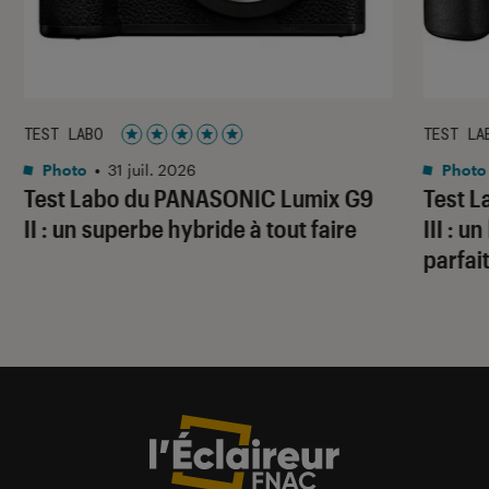
TEST LABO
TEST LA
Noté 5 étoiles sur 5
Photo
•
31 juil. 2026
Photo
Test Labo du PANASONIC Lumix G9
Test 
II : un superbe hybride à tout faire
III : 
parfai