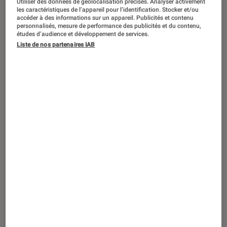
Utiliser des données de géolocalisation précises. Analyser activement
les caractéristiques de l’appareil pour l’identification. Stocker et/ou
accéder à des informations sur un appareil. Publicités et contenu
PNJ est loin d’être un constructeur
personnalisés, mesure de performance des publicités et du contenu,
inconnu dans le monde des caméras
études d’audience et développement de services.
Liste de nos partenaires IAB
embarquées. Il propose aujourd’hui
une référence capable de filmer en 4K
et au packaging ambitieux, la PNJ ST-
4K. Focus sur cette caméra aux atouts
intéressants !
Introduction