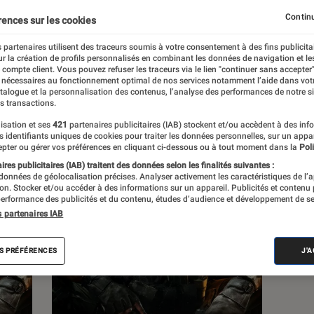
Continu
rences sur les cookies
s
 partenaires utilisent des traceurs soumis à votre consentement à des fins publicita
r la création de profils personnalisés en combinant les données de navigation et l
e compte client. Vous pouvez refuser les traceurs via le lien "continuer sans accepter"
 guides
Tests
 nécessaires au fonctionnement optimal de nos services notamment l’aide dans vot
atalogue et la personnalisation des contenus, l’analyse des performances de notre si
s transactions.
isation et ses
421
partenaires publicitaires (IAB) stockent et/ou accèdent à des inf
es identifiants uniques de cookies pour traiter les données personnelles, sur un appa
pter ou gérer vos préférences en cliquant ci-dessous ou à tout moment dans la
Poli
res publicitaires (IAB) traitent des données selon les finalités suivantes :
 données de géolocalisation précises. Analyser activement les caractéristiques de l’
tion. Stocker et/ou accéder à des informations sur un appareil. Publicités et contenu
erformance des publicités et du contenu, études d’audience et développement de se
s partenaires IAB
S PRÉFÉRENCES
J'