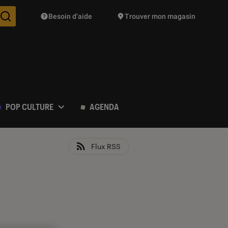
Besoin d’aide
Trouver mon magasin
Des suggestions de produits vont vous être proposées pendant vo
POP CULTURE
AGENDA
Flux RSS