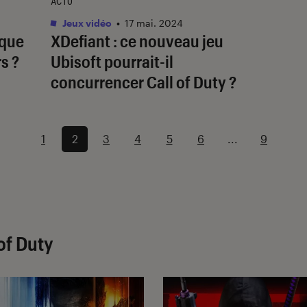
ACTU
Jeux vidéo
•
17 mai. 2024
 que
XDefiant
: ce nouveau jeu
s ?
Ubisoft pourrait-il
concurrencer
Call of Duty
?
1
2
3
4
5
6
...
9
 of Duty