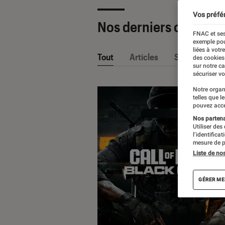
Vos préfé
Nos derniers contenu
FNAC et ses
exemple pou
liées à votr
Tout
Articles
Sélections et
des cookies
sur notre c
sécuriser vo
Notre organ
telles que l
pouvez acce
Nos partenai
Utiliser des
l’identifica
mesure de p
Liste de no
GÉRER ME