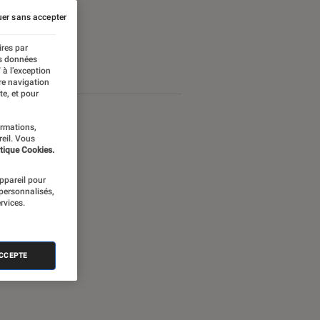
er sans accepter
ires par
es données
 à l’exception
re navigation
te, et pour
ormations,
reil. Vous
tique Cookies.
appareil pour
 personnalisés,
rvices.
ACCEPTE