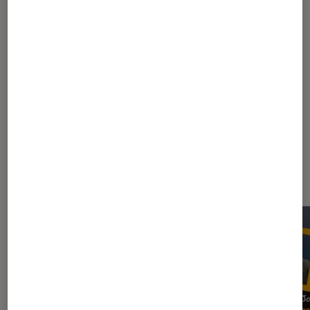
1
2
3
4
Les plus lus dans Asus Rog