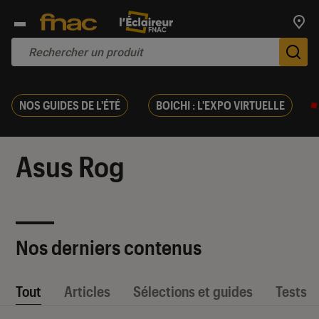
Trouv
De
NOS GUIDES DE L'ÉTÉ
BOICHI : L'EXPO VIRTUELLE
Asus Rog
Nos derniers contenus
Tout
Articles
Sélections et guides
Tests