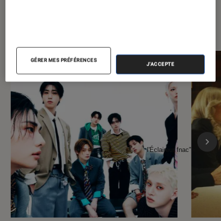
À la une de
VOIR TOUT
l'Éclaireur FNAC
GÉRER MES PRÉFÉRENCES
J'ACCEPTE
l'Éclaireur fnac">