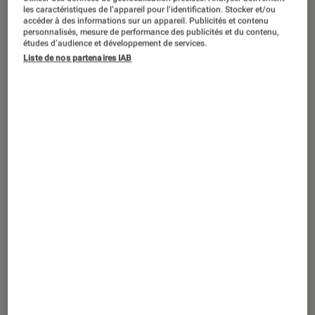
PRISE EN MAIN
les caractéristiques de l’appareil pour l’identification. Stocker et/ou
accéder à des informations sur un appareil. Publicités et contenu
Gaming
•
26 oct. 2021
personnalisés, mesure de performance des publicités et du contenu,
Casque Gaming : notre test du Asus ROG
études d’audience et développement de services.
Liste de nos partenaires IAB
Delta S, filaire et haut de gamme !