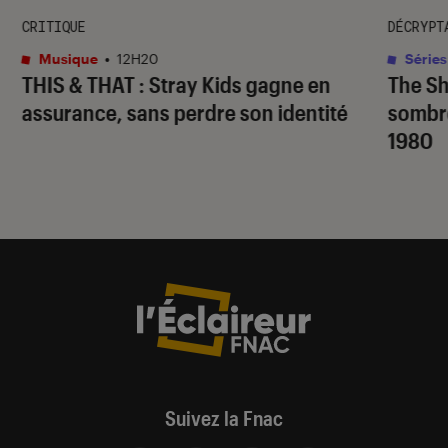
CRITIQUE
DÉCRYPT
Musique
•
12H20
Séries
THIS & THAT
: Stray Kids gagne en
The S
assurance, sans perdre son identité
sombr
1980
Suivez la Fnac