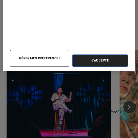
À la une de
VOIR TOUT
l'Éclaireur FNAC
GÉRER MES PRÉFÉRENCES
J'ACCEPTE
l'Éclaireur fnac">