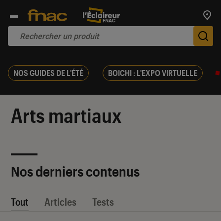
Trouv
De
NOS GUIDES DE L'ÉTÉ
BOICHI : L'EXPO VIRTUELLE
Arts martiaux
Nos derniers contenus
Tout
Articles
Tests