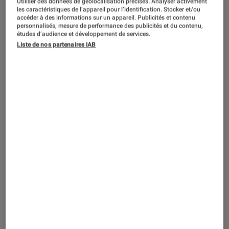
Utiliser des données de géolocalisation précises. Analyser activement
ACTU
les caractéristiques de l’appareil pour l’identification. Stocker et/ou
accéder à des informations sur un appareil. Publicités et contenu
Séries
•
03 août. 2026
personnalisés, mesure de performance des publicités et du contenu,
Fúria
sur Netflix : une saison 2 est-elle
études d’audience et développement de services.
Liste de nos partenaires IAB
déjà prévue ?