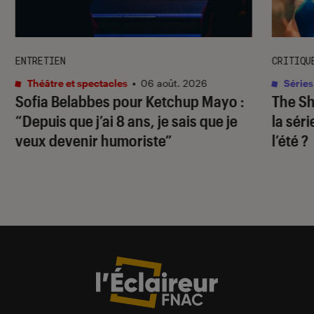
ENTRETIEN
CRITIQU
Théâtre et spectacles
•
06 août. 2026
Séries
Sofia Belabbes pour
Ketchup Mayo
:
The S
“Depuis que j’ai 8 ans, je sais que je
la sér
veux devenir humoriste”
l’été ?